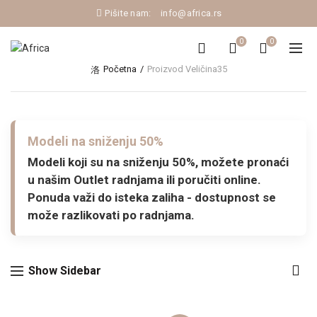
Pišite nam:
info@africa.rs
0
0
Početna
Proizvod Veličina
35
Modeli na sniženju 50%
Modeli koji su na sniženju 50%, možete pronaći
u našim Outlet radnjama ili poručiti online.
Ponuda važi do isteka zaliha - dostupnost se
može razlikovati po radnjama.
Show Sidebar