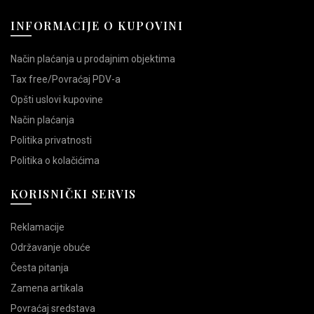
INFORMACIJE O KUPOVINI
Način plaćanja u prodajnim objektima
Tax free/Povraćaj PDV-a
Opšti uslovi kupovine
Način plaćanja
Politika privatnosti
Politika o kolačićima
KORISNIČKI SERVIS
Reklamacije
Održavanje obuće
Česta pitanja
Zamena artikala
Povraćaj sredstava