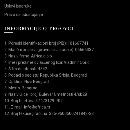
Uslovi isporuke
Pravo na odustajanje
INFORMACIJE O TRGOVCU
1. Poreski identifikacioni broj (PIB): 101667741
2. Matični broj lica (pravna lica, radnje): 06666337
3. Naziv firme: Africa d.o.o
4. Ime i prezime ovlašćenog lica: Vladimir Obrić
5. Šifra delatnosti: 4642
6. Podaci o sedištu: Republika Srbija, Beograd
7. Opština: Novi Beograd
8. Mesto: Beograd
9. Naziv ulice i broj: Bulevar Umetnosti 4/sb28
10. Broj telefona: 011/3129-702
11. E-mail: info@africa.rs
12. Broj tekućeg računa: 325-9500500241843-33