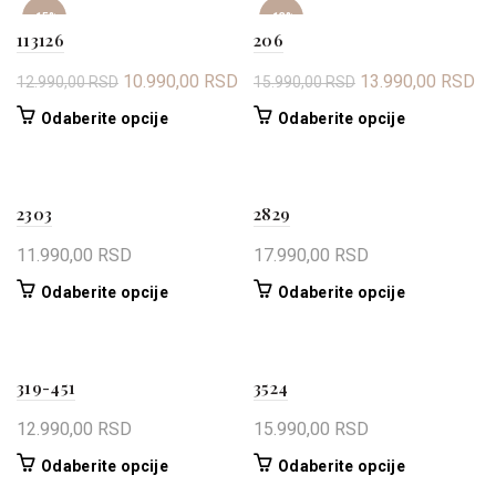
-15%
-13%
113126
206
Originalna
Trenutna
Originalna
Tr
10.990,00
RSD
13.990,00
RSD
12.990,00
RSD
15.990,00
RSD
cena
cena
cena
ce
Ovaj
Ovaj
Odaberite opcije
Odaberite opcije
je
je:
je
je:
proizvod
proizvod
bila:
10.990,00 RSD.
bila:
13
ima
ima
12.990,00 RSD.
15.990,00 RSD.
više
više
2303
2829
varijanti.
varijanti.
Opcije
Opcije
11.990,00
RSD
17.990,00
RSD
mogu
mogu
biti
biti
Ovaj
Ovaj
Odaberite opcije
Odaberite opcije
izabrane
izabrane
proizvod
proizvod
na
na
ima
ima
stranici
stranici
više
više
319-451
proizvoda.
3524
proizvoda.
varijanti.
varijanti.
Opcije
Opcije
12.990,00
RSD
15.990,00
RSD
mogu
mogu
biti
biti
Ovaj
Ovaj
Odaberite opcije
Odaberite opcije
izabrane
izabrane
proizvod
proizvod