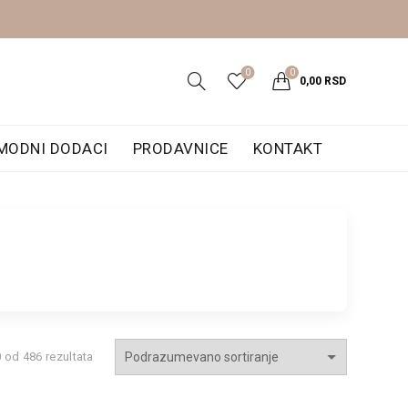
0
0
0,00
RSD
MODNI DODACI
PRODAVNICE
KONTAKT
 od 486 rezultata