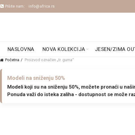
Pišite nam:
info@africa.rs
NASLOVNA
NOVA KOLEKCIJA
JESEN/ZIMA OU
Početna
Proizvod označen „tr. guma“
Modeli na sniženju 50%
Modeli koji su na sniženju 50%, možete pronaći u našim
Ponuda važi do isteka zaliha - dostupnost se može raz