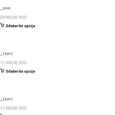
_3021
28.990,00
RSD
Ovaj
Odaberite opcije
proizvod
ima
više
varijanti.
_33205
Opcije
mogu
11.990,00
RSD
biti
izabrane
Ovaj
Odaberite opcije
na
proizvod
stranici
ima
proizvoda.
više
varijanti.
_33205
Opcije
mogu
11.990,00
RSD
biti