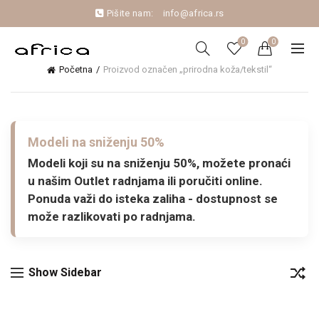
Pišite nam:
info@africa.rs
0
0
Početna
Proizvod označen „prirodna koža/tekstil“
Modeli na sniženju 50%
Modeli koji su na sniženju 50%, možete pronaći
u našim Outlet radnjama ili poručiti online.
Ponuda važi do isteka zaliha - dostupnost se
može razlikovati po radnjama.
Show Sidebar