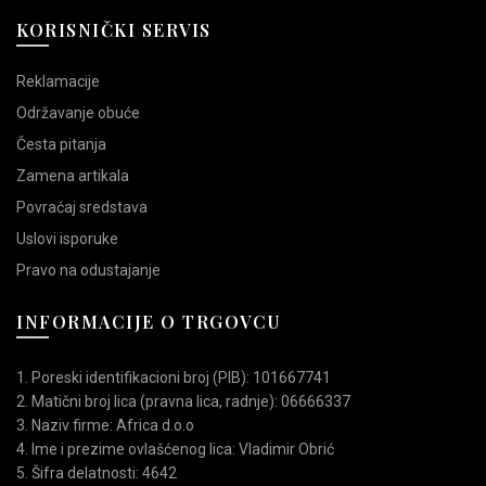
KORISNIČKI SERVIS
Reklamacije
Održavanje obuće
Česta pitanja
Zamena artikala
Povraćaj sredstava
Uslovi isporuke
Pravo na odustajanje
INFORMACIJE O TRGOVCU
1. Poreski identifikacioni broj (PIB): 101667741
2. Matični broj lica (pravna lica, radnje): 06666337
3. Naziv firme: Africa d.o.o
4. Ime i prezime ovlašćenog lica: Vladimir Obrić
5. Šifra delatnosti: 4642