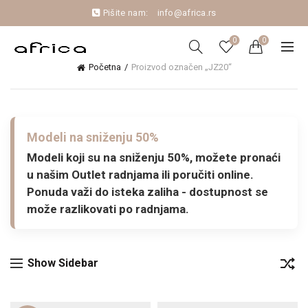
Pišite nam:
info@africa.rs
0
0
Početna
Proizvod označen „JZ20“
Modeli na sniženju 50%
Modeli koji su na sniženju 50%, možete pronaći
u našim Outlet radnjama ili poručiti online.
Ponuda važi do isteka zaliha - dostupnost se
može razlikovati po radnjama.
Show Sidebar