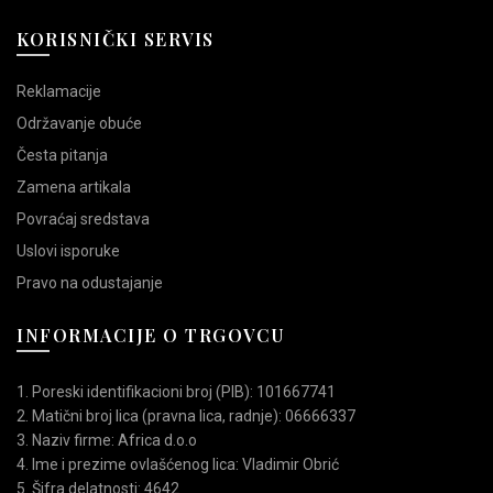
KORISNIČKI SERVIS
Reklamacije
Održavanje obuće
Česta pitanja
Zamena artikala
Povraćaj sredstava
Uslovi isporuke
Pravo na odustajanje
INFORMACIJE O TRGOVCU
1. Poreski identifikacioni broj (PIB): 101667741
2. Matični broj lica (pravna lica, radnje): 06666337
3. Naziv firme: Africa d.o.o
4. Ime i prezime ovlašćenog lica: Vladimir Obrić
5. Šifra delatnosti: 4642