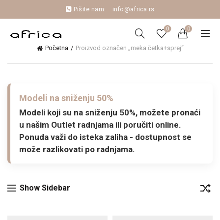
Pišite nam:
info@africa.rs
0
0
Početna
Proizvod označen „meka četka+sprej“
Modeli na sniženju 50%
Modeli koji su na sniženju 50%, možete pronaći
u našim Outlet radnjama ili poručiti online.
Ponuda važi do isteka zaliha - dostupnost se
može razlikovati po radnjama.
Show Sidebar