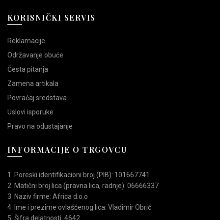
KORISNIČKI SERVIS
Reklamacije
Održavanje obuće
Česta pitanja
Zamena artikala
Povraćaj sredstava
Uslovi isporuke
Pravo na odustajanje
INFORMACIJE O TRGOVCU
1. Poreski identifikacioni broj (PIB): 101667741
2. Matični broj lica (pravna lica, radnje): 06666337
3. Naziv firme: Africa d.o.o
4. Ime i prezime ovlašćenog lica: Vladimir Obrić
5. Šifra delatnosti: 4642