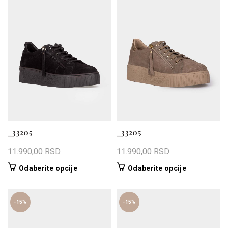
_33205
_33205
11.990,00
RSD
11.990,00
RSD
Ovaj
Ovaj
Odaberite opcije
Odaberite opcije
proizvod
proizvod
ima
ima
više
više
-15%
-15%
varijanti.
varijanti.
Opcije
Opcije