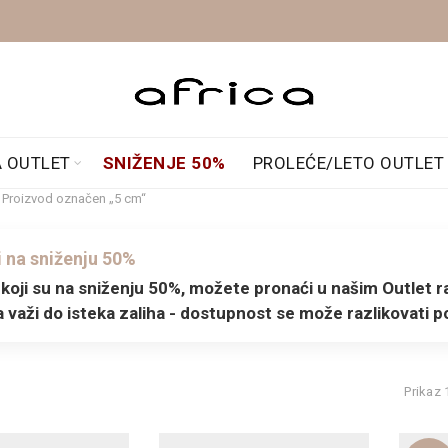
A OUTLET
SNIŽENJE 50%
PROLEĆE/LETO OUTLET
Proizvod označen „5 cm“
 na sniženju 50%
koji su na sniženju 50%, možete pronaći u našim Outlet rad
važi do isteka zaliha - dostupnost se može razlikovati p
Prikaz 