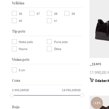
Veličina
36
37
38
39
40
41
Tip pete
Niska peta
Puna peta
Ravne
Štikla
Visina pete
_33205
5 cm
11.990,00
Cena
Odaberit
3.995,00
RSD
24.990,00
RSD
-12%
Boja