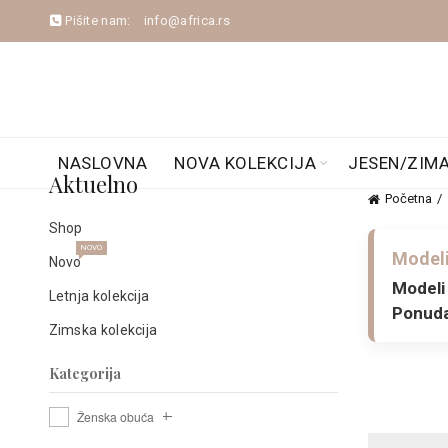
Pišite nam:
info@africa.rs
NASLOVNA
NOVA KOLEKCIJA
JESEN/ZIM
Aktuelno
Početna
Shop
NOVO
Modeli
Novo
Modeli 
Letnja kolekcija
Ponuda 
Zimska kolekcija
Kategorija
Ženska obuća