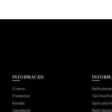
INFORMACIJE
INFORMA
O nama
Način plaćan
Prodavnice
Tax free/Po
Kontakt
Opšti uslovi
Zaposljenje
Način plaćan