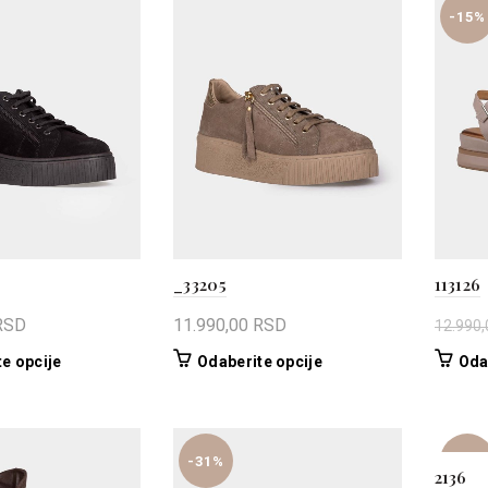
-15%
_33205
113126
RSD
11.990,00
RSD
12.990
Ovaj
Ovaj
e opcije
Odaberite opcije
Oda
proizvod
proizvod
ima
ima
više
više
varijanti.
varijanti.
-31%
-31%
2136
Opcije
Opcije