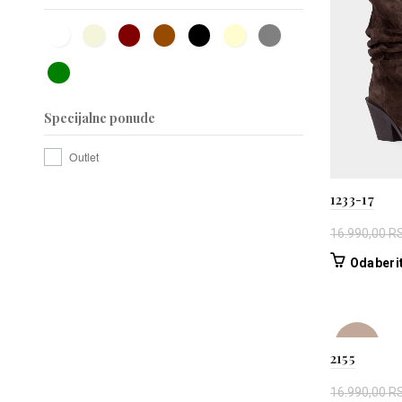
Specijalne ponude
Outlet
1233-17
16.990,00
R
Odaberit
-18%
2155
16.990,00
R