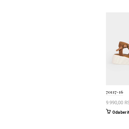
70117-16
9.990,00
R
Odaberit