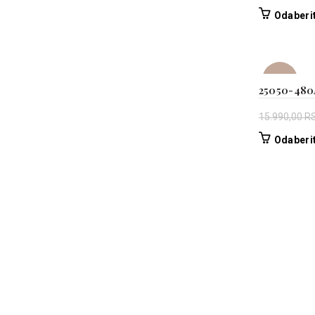
Odaberit
-31%
25050-480
15.990,00
R
Odaberit