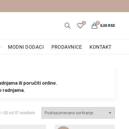
0
0
0,00
RSD
MODNI DODACI
PRODAVNICE
KONTAKT
njama ili poručiti online.
o radnjama.
1–20 od 57 rezultata