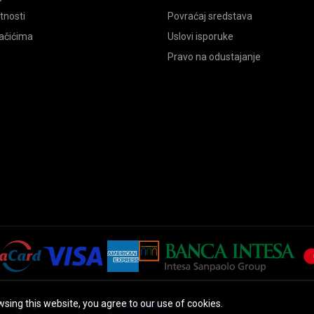
atnosti
Povraćaj sredstava
lačićima
Uslovi isporuke
Pravo na odustajanje
sing this website, you agree to our use of cookies.
Copyright 2025 © Africa by
Mr.Brabus