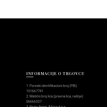
više
više
varijanti.
varijanti.
Opcije
Opcije
mogu
mogu
biti
biti
izabrane
izabrane
na
na
stranici
stranici
proizvoda.
proizvoda.
INFORMACIJE O TRGOVCU
1. Poreski identifikacioni broj (PIB):
101667741
2. Matični broj lica (pravna lica, radnje):
06666337
3. Naziv firme: Africa d.o.o