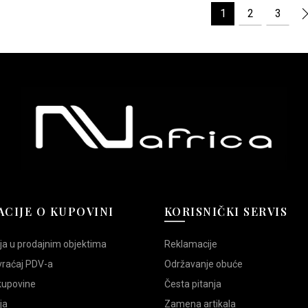
više
više
1
2
3
varijanti.
varijanti.
Opcije
Opcije
mogu
mogu
biti
biti
izabrane
izabrane
na
na
stranici
stranici
proizvoda.
proizvoda.
CIJE O KUPOVINI
KORISNIČKI SERVIS
ja u prodajnim objektima
Reklamacije
vraćaj PDV-a
Održavanje obuće
 kupovine
Česta pitanja
ja
Zamena artikala