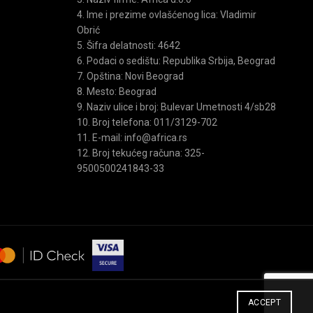
4. Ime i prezime ovlašćenog lica: Vladimir
Obrić
5. Šifra delatnosti: 4642
6. Podaci o sedištu: Republika Srbija, Beograd
7. Opština: Novi Beograd
8. Mesto: Beograd
9. Naziv ulice i broj: Bulevar Umetnosti 4/sb28
10. Broj telefona: 011/3129-702
11. E-mail: info@africa.rs
12. Broj tekućeg računa: 325-
9500500241843-33
ACCEPT