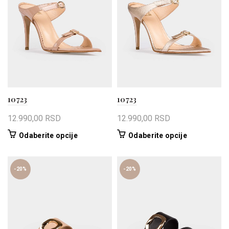
mogu
mogu
biti
biti
izabrane
izabrane
na
na
stranici
stranici
proizvoda.
proizvoda.
10723
10723
12.990,00
RSD
12.990,00
RSD
Ovaj
Ovaj
Odaberite opcije
Odaberite opcije
proizvod
proizvod
ima
ima
više
više
-20%
-20%
varijanti.
varijanti.
Opcije
Opcije
mogu
mogu
biti
biti
izabrane
izabrane