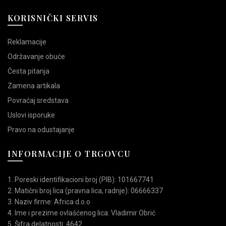
KORISNIČKI SERVIS
Reklamacije
Održavanje obuće
Česta pitanja
Zamena artikala
Povraćaj sredstava
Uslovi isporuke
Pravo na odustajanje
INFORMACIJE O TRGOVCU
1. Poreski identifikacioni broj (PIB): 101667741
2. Matični broj lica (pravna lica, radnje): 06666337
3. Naziv firme: Africa d.o.o
4. Ime i prezime ovlašćenog lica: Vladimir Obrić
5. Šifra delatnosti: 4642