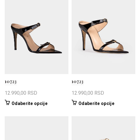
10723
10723
12.990,00
RSD
12.990,00
RSD
Ovaj
Ovaj
Odaberite opcije
Odaberite opcije
proizvod
proizvod
ima
ima
više
više
varijanti.
varijanti.
Opcije
Opcije