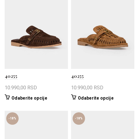
varijanti.
varijanti.
Opcije
Opcije
mogu
mogu
biti
biti
izabrane
izabrane
na
na
stranici
stranici
proizvoda.
proizvoda.
40255
40255
10.990,00
RSD
10.990,00
RSD
Ovaj
Ovaj
Odaberite opcije
Odaberite opcije
proizvod
proizvod
ima
ima
više
više
-18%
-18%
varijanti.
varijanti.
Opcije
Opcije
mogu
mogu