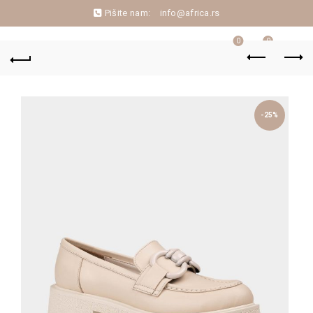
Pišite nam:
info@africa.rs
0
0
-25%