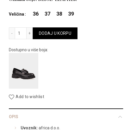
je
je:
36
37
38
39
Veličina
bila:
8.990,00 R
1060 količina
DODAJ U KORPU
11.990,00 RSD.
Dostupno u više boja:
Add to wishlist
OPIS
Uvoznik:
africa d.o.o.