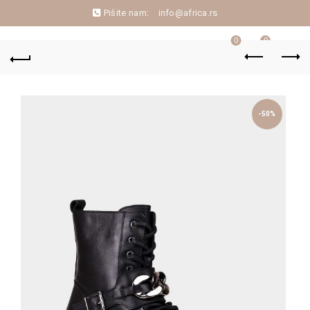
Pišite nam:
info@africa.rs
0
0
-50%