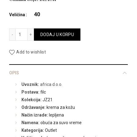
je
je:
40
Veličina
bila:
6.495,00 R
18201 količina
DODAJ U KORPU
12.990,00 RSD.
Add to wishlist
OPIS
Uvoznik:
africa d.o.o.
Postava:
filc
Kolekcija:
JZ21
Održavanje:
krema za kožu
Način izrade:
lepljena
Namena:
obuća za suvo vreme
Kategorija:
Outlet