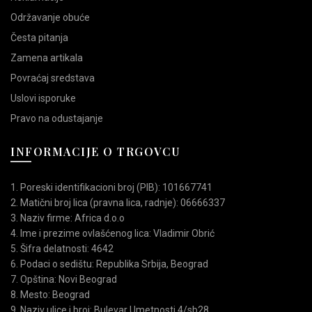
Održavanje obuće
Česta pitanja
Zamena artikala
Povraćaj sredstava
Uslovi isporuke
Pravo na odustajanje
INFORMACIJE O TRGOVCU
1. Poreski identifikacioni broj (PIB): 101667741
2. Matični broj lica (pravna lica, radnje): 06666337
3. Naziv firme: Africa d.o.o
4. Ime i prezime ovlašćenog lica: Vladimir Obrić
5. Šifra delatnosti: 4642
6. Podaci o sedištu: Republika Srbija, Beograd
7. Opština: Novi Beograd
8. Mesto: Beograd
9. Naziv ulice i broj: Bulevar Umetnosti 4/sb28