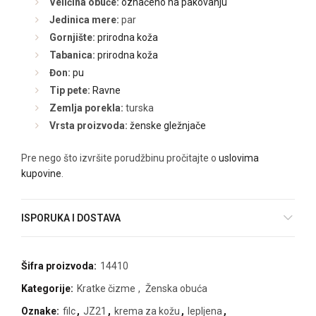
Veličina obuće:
označeno na pakovanju
Jedinica mere:
par
Gornjište:
prirodna koža
Tabanica:
prirodna koža
Đon:
pu
Tip pete:
Ravne
Zemlja porekla:
turska
Vrsta proizvoda:
ženske gležnjače
Pre nego što izvršite porudžbinu pročitajte o
uslovima
kupovine
.
ISPORUKA I DOSTAVA
Šifra proizvoda:
14410
Kategorije:
Kratke čizme
,
Ženska obuća
Oznake:
filc
,
JZ21
,
krema za kožu
,
lepljena
,