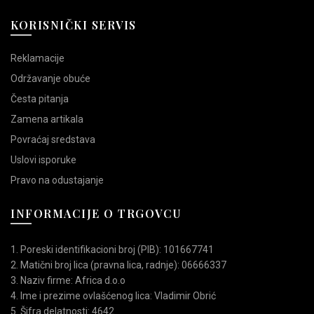
KORISNIČKI SERVIS
Reklamacije
Održavanje obuće
Česta pitanja
Zamena artikala
Povraćaj sredstava
Uslovi isporuke
Pravo na odustajanje
INFORMACIJE O TRGOVCU
1. Poreski identifikacioni broj (PIB): 101667741
2. Matični broj lica (pravna lica, radnje): 06666337
3. Naziv firme: Africa d.o.o
4. Ime i prezime ovlašćenog lica: Vladimir Obrić
5. Šifra delatnosti: 4642