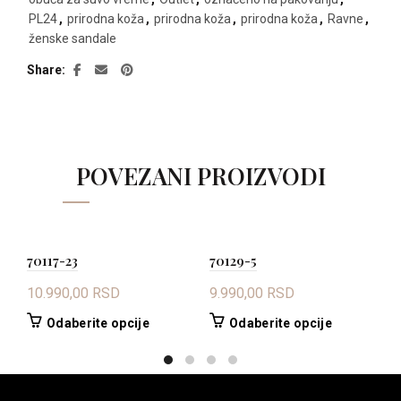
PL24
,
prirodna koža
,
prirodna koža
,
prirodna koža
,
Ravne
,
ženske sandale
Share
POVEZANI PROIZVODI
70117-23
70129-5
8
10.990,00
RSD
9.990,00
RSD
9
Ovaj
Ovaj
Odaberite opcije
Odaberite opcije
proizvod
proizvod
ima
ima
više
više