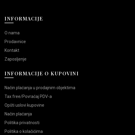
varijanti.
varijanti.
Opcije
Opcije
mogu
mogu
INFORMACIJE
biti
biti
izabrane
izabrane
O nama
na
na
stranici
stranici
Prodavnice
proizvoda.
proizvoda.
Kontakt
Zaposljenje
INFORMACIJE O KUPOVINI
Način plaćanja u prodajnim objektima
Tax free/Povraćaj PDV-a
Opšti uslovi kupovine
Način plaćanja
Politika privatnosti
Politika o kolačićima