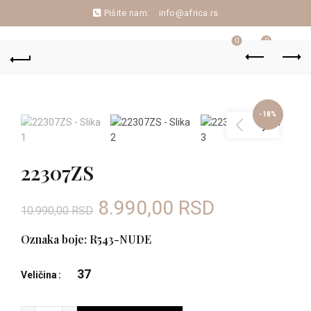
Pišite nam:
info@africa.rs
0
0
-18%
22307ZS
Originalna
Trenutna
8.990,00
RSD
10.990,00
RSD
cena
cena
Oznaka boje: R543-NUDE
je
je:
37
Veličina
bila:
8.990,00 R