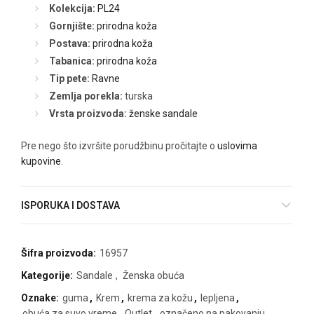
Kolekcija:
PL24
Gornjište:
prirodna koža
Postava:
prirodna koža
Tabanica:
prirodna koža
Tip pete:
Ravne
Zemlja porekla:
turska
Vrsta proizvoda:
ženske sandale
Pre nego što izvršite porudžbinu pročitajte o
uslovima
kupovine
.
ISPORUKA I DOSTAVA
Šifra proizvoda:
16957
Kategorije:
Sandale
,
Ženska obuća
Oznake:
guma
,
Krem
,
krema za kožu
,
lepljena
,
obuća za suvo vreme
,
Outlet
,
označeno na pakovanju
,