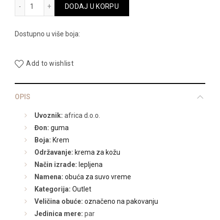
22307ZS količina
DODAJ U KORPU
10.990,00 RSD.
Dostupno u više boja:
Add to wishlist
OPIS
Uvoznik:
africa d.o.o.
Đon:
guma
Boja:
Krem
Održavanje:
krema za kožu
Način izrade:
lepljena
Namena:
obuća za suvo vreme
Kategorija:
Outlet
Veličina obuće:
označeno na pakovanju
Jedinica mere:
par