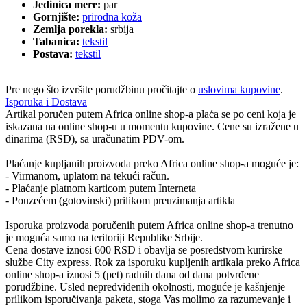
Jedinica mere:
par
Gornjište:
prirodna koža
Zemlja porekla:
srbija
Tabanica:
tekstil
Postava:
tekstil
Pre nego što izvršite porudžbinu pročitajte o
uslovima kupovine
.
Isporuka i Dostava
Artikal poručen putem Africa online shop-a plaća se po ceni koja je
iskazana na online shop-u u momentu kupovine. Cene su izražene u
dinarima (RSD), sa uračunatim PDV-om.
Plaćanje kupljanih proizvoda preko Africa online shop-a moguće je:
- Virmanom, uplatom na tekući račun.
- Plaćanje platnom karticom putem Interneta
- Pouzećem (gotovinski) prilikom preuzimanja artikla
Isporuka proizvoda poručenih putem Africa online shop-a trenutno
je moguća samo na teritoriji Republike Srbije.
Cena dostave iznosi 600 RSD i obavlja se posredstvom kurirske
službe City express. Rok za isporuku kupljenih artikala preko Africa
online shop-a iznosi 5 (pet) radnih dana od dana potvrđene
porudžbine. Usled nepredviđenih okolnosti, moguće je kašnjenje
prilikom isporučivanja paketa, stoga Vas molimo za razumevanje i