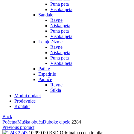
Puna peta
Visoka peta
Sandale
Ravne
Niska peta
Puna peta
Visoka peta
Letnje čizme
Ravne
Niska peta
Puna peta
Visoka peta
Patike
Espadrile
Papuče
Ravne
Štikla
Modni dodaci
Prodavnice
Kontakt
Back
Početna
Muška obuća
Duboke cipele
2284
Previous product
2243
10.990,00
RSD
Originalna cena je bila: