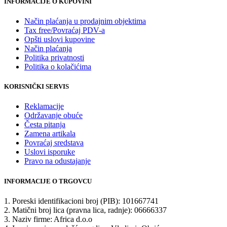
INFORMACIJE O KUPOVINI
Način plaćanja u prodajnim objektima
Tax free/Povraćaj PDV-a
Opšti uslovi kupovine
Način plaćanja
Politika privatnosti
Politika o kolačićima
KORISNIČKI SERVIS
Reklamacije
Održavanje obuće
Česta pitanja
Zamena artikala
Povraćaj sredstava
Uslovi isporuke
Pravo na odustajanje
INFORMACIJE O TRGOVCU
1. Poreski identifikacioni broj (PIB): 101667741
2. Matični broj lica (pravna lica, radnje): 06666337
3. Naziv firme: Africa d.o.o