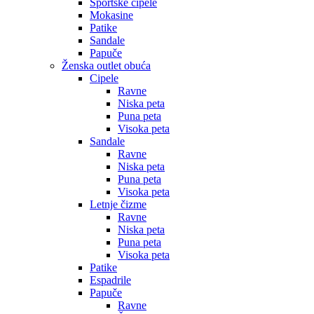
Sportske cipele
Mokasine
Patike
Sandale
Papuče
Ženska outlet obuća
Cipele
Ravne
Niska peta
Puna peta
Visoka peta
Sandale
Ravne
Niska peta
Puna peta
Visoka peta
Letnje čizme
Ravne
Niska peta
Puna peta
Visoka peta
Patike
Espadrile
Papuče
Ravne