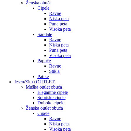
Ženska obuća
Cipele
Ravne
Niska peta
Puna peta
Visoka peta
Sandale
Ravne
Niska peta
Puna peta
Visoka peta
Papuče
Ravne
Štikla
Patike
Jesen/Zima OUTLET
Muška outlet obuća
Elegantne cipele
Sportske cipele
Duboke cipele
Ženska outlet obuća
Cipele
Ravne
Niska peta
Visoka peta