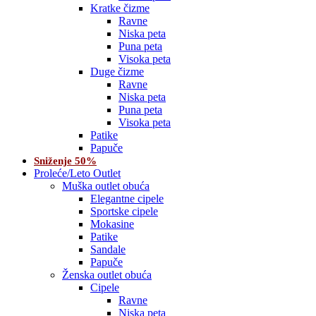
Kratke čizme
Ravne
Niska peta
Puna peta
Visoka peta
Duge čizme
Ravne
Niska peta
Puna peta
Visoka peta
Patike
Papuče
Sniženje 50%
Proleće/Leto Outlet
Muška outlet obuća
Elegantne cipele
Sportske cipele
Mokasine
Patike
Sandale
Papuče
Ženska outlet obuća
Cipele
Ravne
Niska peta