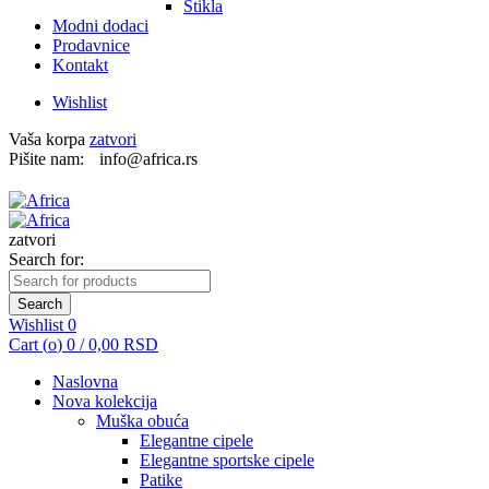
Štikla
Modni dodaci
Prodavnice
Kontakt
Wishlist
Vaša korpa
zatvori
Pišite nam:
info@africa.rs
zatvori
Search for:
Search
Wishlist
0
Cart (
o
)
0
/
0,00
RSD
Naslovna
Nova kolekcija
Muška obuća
Elegantne cipele
Elegantne sportske cipele
Patike