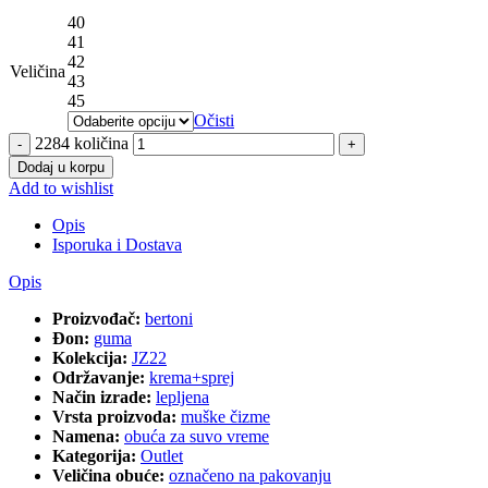
40
41
42
Veličina
43
45
Očisti
2284 količina
Dodaj u korpu
Add to wishlist
Opis
Isporuka i Dostava
Opis
Proizvođač:
bertoni
Đon:
guma
Kolekcija:
JZ22
Održavanje:
krema+sprej
Način izrade:
lepljena
Vrsta proizvoda:
muške čizme
Namena:
obuća za suvo vreme
Kategorija:
Outlet
Veličina obuće:
označeno na pakovanju