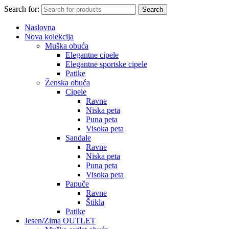
Search for:
Search
Naslovna
Nova kolekcija
Muška obuća
Elegantne cipele
Elegantne sportske cipele
Patike
Ženska obuća
Cipele
Ravne
Niska peta
Puna peta
Visoka peta
Sandale
Ravne
Niska peta
Puna peta
Visoka peta
Papuče
Ravne
Štikla
Patike
Jesen/Zima OUTLET