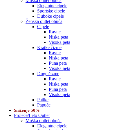
Muška outlet obuća
Elegantne cipele
Sportske cipele
Duboke cipele
Ženska outlet obuća
Cipele
Ravne
Niska peta
Visoka peta
Kratke čizme
Ravne
Niska peta
Puna peta
Visoka peta
Duge čizme
Ravne
Niska peta
Puna peta
Visoka peta
Patike
Papuče
Sniženje 50%
Proleće/Leto Outlet
Muška outlet obuća
Elegantne cipele