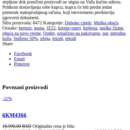
strpljene dok poručeni proizvodi ne stignu na Vašu kućnu adresu.
Prilikom dostavljanja robe kupcu, kupcu će biti predat jedan
primerak maloprodajnog računa, koji istovremeno predstavlja
ugovorni dokument.
Šifra proizvoda:
8472
Kategorije:
Duboke cipele
,
Muška obuća
Oznake:
bertoni
,
guma
,
JZ22
,
krema+sprej
,
lepljena
,
muške čizme
,
obuća za suvo vreme
,
Outlet
,
označeno na pakovanju
,
par
,
prirodna
koža
,
Sniženo 50%
,
srbija
,
tekstil
,
tekstil
Share
Facebook
Email
Pinterest
Povezani proizvodi
-11%
6KM4366
18.990,00
RSD
Originalna cena je bila: