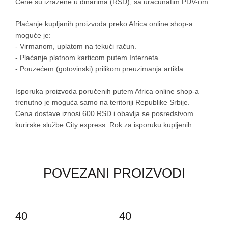
Cene su izražene u dinarima (RSD), sa uračunatim PDV-om.
Plaćanje kupljanih proizvoda preko Africa online shop-a
moguće je:
- Virmanom, uplatom na tekući račun.
- Plaćanje platnom karticom putem Interneta
- Pouzećem (gotovinski) prilikom preuzimanja artikla
Isporuka proizvoda poručenih putem Africa online shop-a
trenutno je moguća samo na teritoriji Republike Srbije.
Cena dostave iznosi 600 RSD i obavlja se posredstvom
kurirske službe City express. Rok za isporuku kupljenih
artikala preko Africa online shop-a iznosi 5 (pet) radnih dana
od dana potvrđene porudžbine. Usled nepredviđenih
okolnosti, moguće je kašnjenje prilikom isporučivanja paketa,
stoga Vas molimo za razumevanje i strpljene dok poručeni
POVEZANI PROIZVODI
proizvodi ne stignu na Vašu kućnu adresu.
Prilikom dostavljanja robe kupcu, kupcu će biti predat jedan
primerak maloprodajnog računa, koji istovremeno predstavlja
-15%
-15%
40
40
ugovorni dokument.
Šifra proizvoda:
15854
Kategorije:
Cipele
,
Ženska obuća