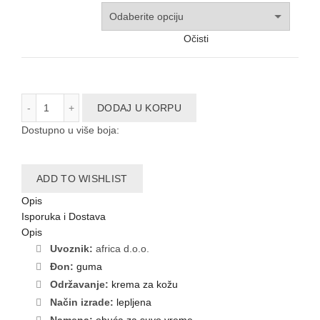
Očisti
23098ZB količina
DODAJ U KORPU
Dostupno u više boja:
ADD TO WISHLIST
Opis
Isporuka i Dostava
Opis
Uvoznik:
africa d.o.o.
Đon:
guma
Održavanje:
krema za kožu
Način izrade:
lepljena