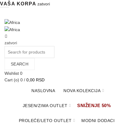
VAŠA KORPA
zatvori
Pišite nam:
info@africa.rs
zatvori
Search
for:
SEARCH
Wishlist
0
Cart (
o
)
0
/
0,00
RSD
NASLOVNA
NOVA KOLEKCIJA
SNIŽENJE 50%
JESEN/ZIMA OUTLET
PROLEĆE/LETO OUTLET
MODNI DODACI