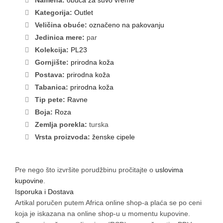
Namena:
obuća za suvo vreme
Kategorija:
Outlet
Veličina obuće:
označeno na pakovanju
Jedinica mere:
par
Kolekcija:
PL23
Gornjište:
prirodna koža
Postava:
prirodna koža
Tabanica:
prirodna koža
Tip pete:
Ravne
Boja:
Roza
Zemlja porekla:
turska
Vrsta proizvoda:
ženske cipele
Pre nego što izvršite porudžbinu pročitajte o
uslovima
kupovine
.
Isporuka i Dostava
Artikal poručen putem Africa online shop-a plaća se po ceni
koja je iskazana na online shop-u u momentu kupovine.