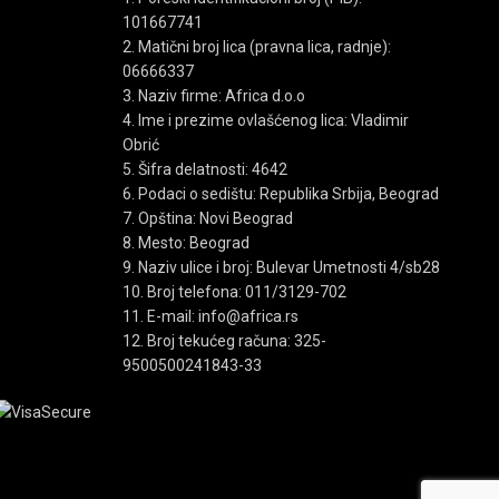
Opcije
reme
101667741
mogu
2. Matični broj lica (pravna lica, radnje):
biti
06666337
na pakovanju
izabrane
3. Naziv firme: Africa d.o.o
na
4. Ime i prezime ovlašćenog lica: Vladimir
stranici
Obrić
proizvoda.
5. Šifra delatnosti: 4642
6. Podaci o sedištu: Republika Srbija, Beograd
7. Opština: Novi Beograd
8. Mesto: Beograd
9. Naziv ulice i broj: Bulevar Umetnosti 4/sb28
10. Broj telefona: 011/3129-702
ipele
11. E-mail: info@africa.rs
12. Broj tekućeg računa: 325-
pročitajte o
uslovima kupovine
.
9500500241843-33
ne shop-a plaća se po ceni koja je iskazana na online shop-
izražene u dinarima (RSD), sa uračunatim PDV-om.