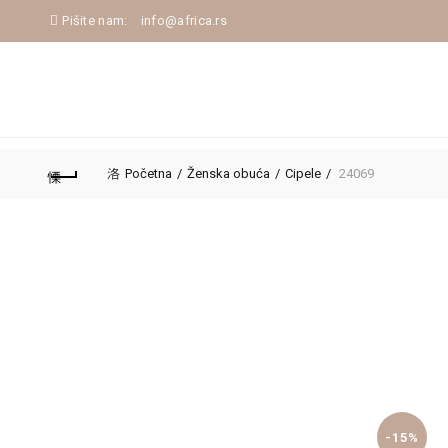
Pišite nam:
info@africa.rs
NASLOVNA
NOVA KOLEKCIJA
JESEN/ZIM
Početna
Ženska obuća
Cipele
24069
-15%