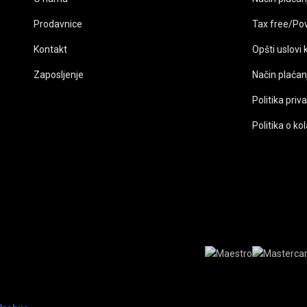
Opcije
mogu
Prodavnice
Tax free/Po
biti
izabrane
Kontakt
Opšti uslovi
na
Zaposljenje
Način plaćan
stranici
proizvoda.
Politika priv
Politika o ko