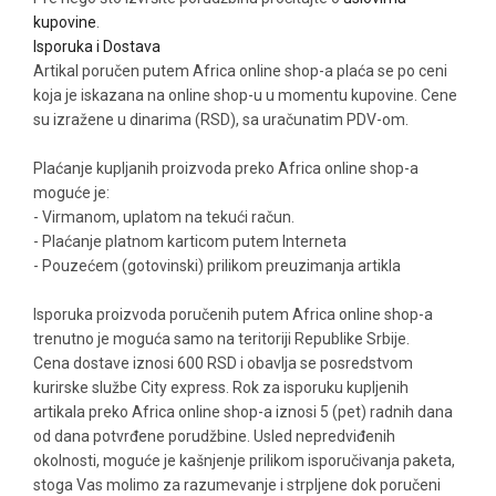
kupovine
.
Isporuka i Dostava
Artikal poručen putem Africa online shop-a plaća se po ceni
koja je iskazana na online shop-u u momentu kupovine. Cene
su izražene u dinarima (RSD), sa uračunatim PDV-om.
Plaćanje kupljanih proizvoda preko Africa online shop-a
moguće je:
- Virmanom, uplatom na tekući račun.
- Plaćanje platnom karticom putem Interneta
- Pouzećem (gotovinski) prilikom preuzimanja artikla
Isporuka proizvoda poručenih putem Africa online shop-a
trenutno je moguća samo na teritoriji Republike Srbije.
Cena dostave iznosi 600 RSD i obavlja se posredstvom
kurirske službe City express. Rok za isporuku kupljenih
artikala preko Africa online shop-a iznosi 5 (pet) radnih dana
od dana potvrđene porudžbine. Usled nepredviđenih
okolnosti, moguće je kašnjenje prilikom isporučivanja paketa,
stoga Vas molimo za razumevanje i strpljene dok poručeni