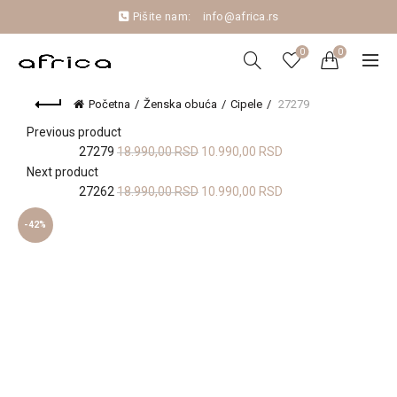
Pišite nam:
info@africa.rs
0
0
Početna
Ženska obuća
Cipele
27279
Previous product
Originalna
Trenutna
27279
18.990,00
RSD
10.990,00
RSD
cena
cena
Next product
je
je:
Originalna
Trenutna
27262
18.990,00
RSD
10.990,00
RSD
bila:
10.990,00 RSD.
cena
cena
-42%
18.990,00 RSD.
je
je:
bila:
10.990,00 RSD.
18.990,00 RSD.