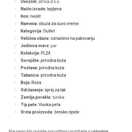
Uvoznik:
africa d.o.o.
Način izrade:
lepljena
Đon:
neolit
Namena:
obuća za suvo vreme
Kategorija:
Outlet
Veličina obuće:
označeno na pakovanju
Jedinica mere:
par
Kolekcija:
PL24
Gornjište:
prirodna koža
Postava:
prirodna koža
Tabanica:
prirodna koža
Boja:
Roza
Održavanje:
sprej za lak
Zemlja porekla:
turska
Tip pete:
Visoka peta
Vrsta proizvoda:
ženske cipele
Pre nego što izvršite porudžbinu pročitajte o
uslovima