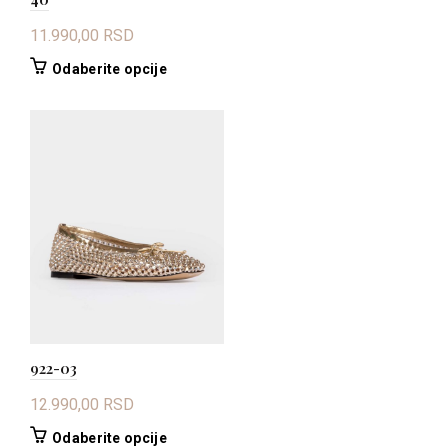
11.990,00
RSD
Ovaj
Odaberite opcije
proizvod
ima
više
varijanti.
Opcije
mogu
biti
izabrane
na
stranici
proizvoda.
922-03
12.990,00
RSD
Ovaj
Odaberite opcije