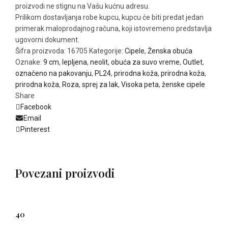
proizvodi ne stignu na Vašu kućnu adresu.
Prilikom dostavljanja robe kupcu, kupcu će biti predat jedan
primerak maloprodajnog računa, koji istovremeno predstavlja
ugovorni dokument.
Šifra proizvoda:
16705
Kategorije:
Cipele
,
Ženska obuća
Oznake:
9 cm
,
lepljena
,
neolit
,
obuća za suvo vreme
,
Outlet
,
označeno na pakovanju
,
PL24
,
prirodna koža
,
prirodna koža
,
prirodna koža
,
Roza
,
sprej za lak
,
Visoka peta
,
ženske cipele
Share
Facebook
Email
Pinterest
Povezani proizvodi
40