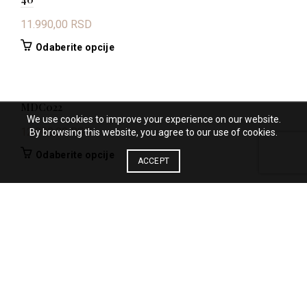
11.990,00
RSD
Ovaj
Odaberite opcije
proizvod
ima
više
MDC022
varijanti.
We use cookies to improve your experience on our website.
Opcije
12.990,00
RSD
By browsing this website, you agree to our use of cookies.
mogu
biti
Ovaj
Odaberite opcije
ACCEPT
izabrane
proizvod
na
ima
stranici
više
proizvoda.
varijanti.
Opcije
mogu
biti
izabrane
na
stranici