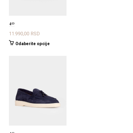
proizvoda.
40
11.990,00
RSD
Ovaj
Odaberite opcije
proizvod
ima
više
varijanti.
Opcije
mogu
biti
izabrane
na
stranici
proizvoda.
40