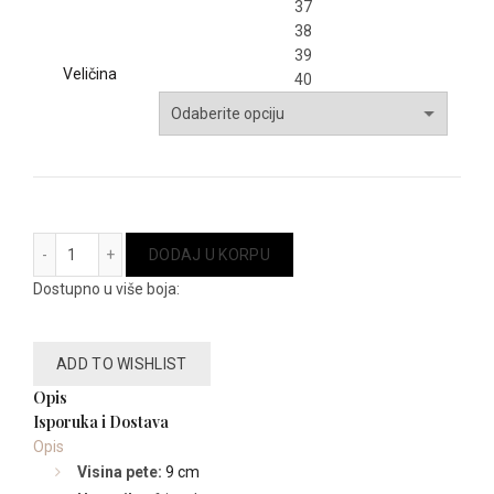
37
38
39
Veličina
40
27279 količina
DODAJ U KORPU
Dostupno u više boja:
ADD TO WISHLIST
Opis
Isporuka i Dostava
Opis
Visina pete:
9 cm