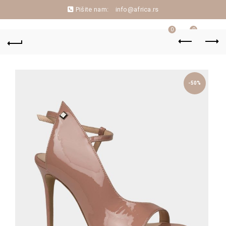
Pišite nam:
info@africa.rs
0
0
-50%