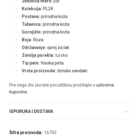
Jedinica mere:
par
Kolekcija:
PL24
Postava:
prirodna koža
Tabanica:
prirodna koža
Gornjište:
prirodna koža
Boja:
Roza
Održavanje:
sprej za lak
Zemlja porekla:
turska
Tip pete:
Visoka peta
Vrsta proizvoda:
ženske sandale
Pre nego što izvršite porudžbinu pročitajte o
uslovima
kupovine
.
ISPORUKA I DOSTAVA
Šifra proizvoda:
16702