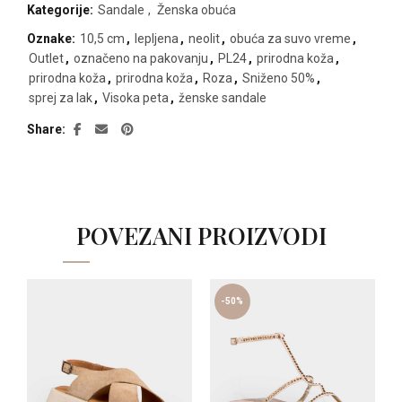
Kategorije:
Sandale
,
Ženska obuća
Oznake:
10,5 cm
,
lepljena
,
neolit
,
obuća za suvo vreme
,
Outlet
,
označeno na pakovanju
,
PL24
,
prirodna koža
,
prirodna koža
,
prirodna koža
,
Roza
,
Sniženo 50%
,
sprej za lak
,
Visoka peta
,
ženske sandale
Share
POVEZANI PROIZVODI
-50%