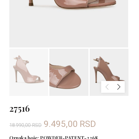
27516
Originalna
Trenutna
9.495,00
RSD
18.990,00
RSD
cena
cena
Oznaka boje: POWDER-PATENT-2268