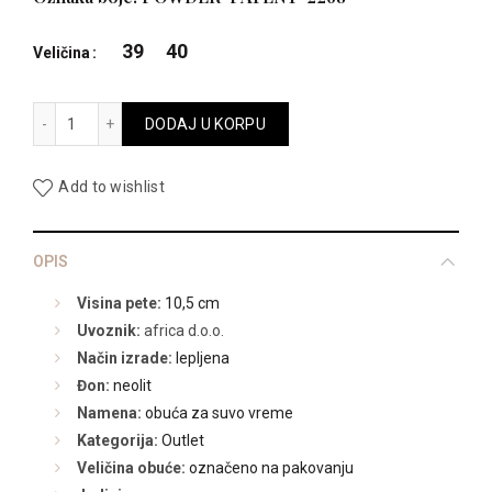
je
je:
39
40
Veličina
bila:
9.495,00 R
27516 količina
DODAJ U KORPU
18.990,00 RSD.
Add to wishlist
OPIS
Visina pete:
10,5 cm
Uvoznik:
africa d.o.o.
Način izrade:
lepljena
Đon:
neolit
Namena:
obuća za suvo vreme
Kategorija:
Outlet
Veličina obuće:
označeno na pakovanju