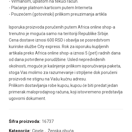
- Virmanom, uplatom na tekući račun.
- Plaćanje platnom karticom putem Interneta
- Pouzećem (gotovinski) prilikom preuzimanja artikla
Isporuka proizvoda poručenih putem Africa online shop-a
trenutno je moguća samo na teritoriji Republike Srbije.
Cena dostave iznosi 600 RSD i obavlja se posredstvom
kurirske službe City express. Rok za isporuku kupljenih
artikala preko Africa online shop-a iznosi 5 (pet) radnih dana
od dana potvrđene porudžbine. Usled nepredviđenih
okolnosti, moguće je kašnjenje prilikom isporučivanja paketa,
stoga Vas molimo za razumevanje i strpljene dok poručeni
proizvodi ne stignu na Vašu kućnu adresu.
Prilikom dostavljanja robe kupcu, kupcu će biti predat jedan
primerak maloprodajnog računa, koji istovremeno predstavlja
ugovorni dokument.
Šifra proizvoda:
16737
Kategorije:
Cipele
,
Ženska obuća