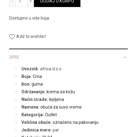
11.990,00 RSD.
DODAJ U KORPU
Dostupno u više boja:
Add to wishlist
OPIS
Uvoznik:
africa d.o.o.
Boja:
Crna
Đon:
guma
Održavanje:
krema za kožu
Način izrade:
lepljena
Namena:
obuća za suvo vreme
Kategorija:
Outlet
Veličina obuće:
označeno na pakovanju
Jedinica mere:
par