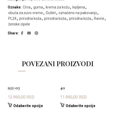
Oznake:
Crna
,
guma
,
krema za kožu
,
lepljena
,
obuća za suvo vreme
,
Outlet
,
označeno na pakovanju
,
PL24
,
prirodna koža
,
prirodna koža
,
prirodna koža
,
Ravne
,
ženske cipele
Share
POVEZANI PROIZVODI
922-03
40
12.990,00
RSD
11.990,00
RSD
1
Ovaj
Ovaj
Odaberite opcije
Odaberite opcije
proizvod
proizvod