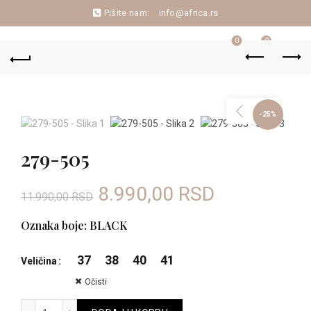
Pišite nam:
info@africa.rs
0
0
-25%
279-505
Originalna
Trenutna
8.990,00
RSD
11.990,00
RSD
cena
cena
Oznaka boje: BLACK
je
je:
37
38
40
41
Veličina
bila:
8.990,00 R
Očisti
279-505 količina