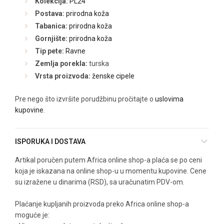
Kolekcija:
PL24
Postava:
prirodna koža
Tabanica:
prirodna koža
Gornjište:
prirodna koža
Tip pete:
Ravne
Zemlja porekla:
turska
Vrsta proizvoda:
ženske cipele
Pre nego što izvršite porudžbinu pročitajte o
uslovima
kupovine
.
ISPORUKA I DOSTAVA
Artikal poručen putem Africa online shop-a plaća se po ceni
koja je iskazana na online shop-u u momentu kupovine. Cene
su izražene u dinarima (RSD), sa uračunatim PDV-om.
Plaćanje kupljanih proizvoda preko Africa online shop-a
moguće je: