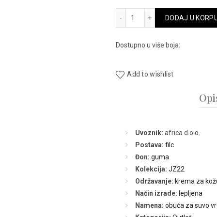
bila:
4658 količina
DODAJ U KORP
13.990,
Dostupno u više boja:
Add to wishlist
Opi
Uvoznik:
africa d.o.o.
Postava:
filc
Đon:
guma
Kolekcija:
JZ22
Održavanje:
krema za kož
Način izrade:
lepljena
Namena:
obuća za suvo v