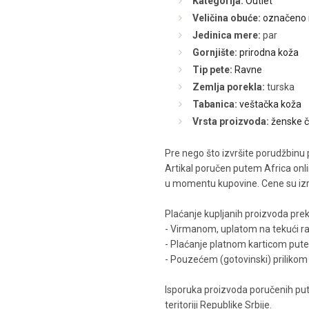
Kategorija:
Outlet
Veličina obuće:
označeno 
Jedinica mere:
par
Gornjište:
prirodna koža
Tip pete:
Ravne
Zemlja porekla:
turska
Tabanica:
veštačka koža
Vrsta proizvoda:
ženske 
Pre nego što izvršite porudžbinu 
Artikal poručen putem Africa onli
u momentu kupovine. Cene su iz
Plaćanje kupljanih proizvoda pre
- Virmanom, uplatom na tekući r
- Plaćanje platnom karticom put
- Pouzećem (gotovinski) prilikom
Isporuka proizvoda poručenih pu
teritoriji Republike Srbije.