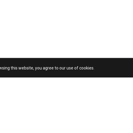
sing this website, you agree to our use of cookies.
CIJE O KUPOVINI
KORISNIČKI SERVIS
ja u prodajnim objektima
Reklamacije