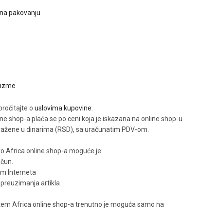
na pakovanju
čizme
pročitajte o
uslovima kupovine
.
ne shop-a plaća se po ceni koja je iskazana na online shop-u
ražene u dinarima (RSD), sa uračunatim PDV-om.
ko Africa online shop-a moguće je:
ačun.
em Interneta
 preuzimanja artikla
tem Africa online shop-a trenutno je moguća samo na