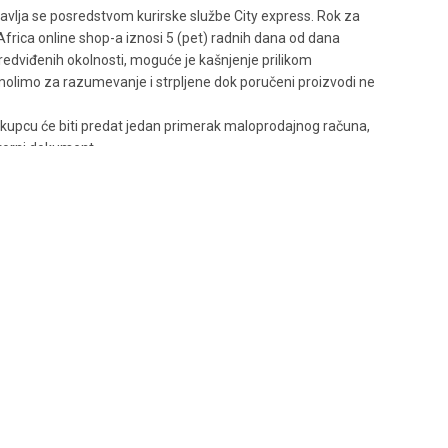
avlja se posredstvom kurirske službe City express. Rok za
 Africa online shop-a iznosi 5 (pet) radnih dana od dana
edviđenih okolnosti, moguće je kašnjenje prilikom
molimo za razumevanje i strpljene dok poručeni proizvodi ne
, kupcu će biti predat jedan primerak maloprodajnog računa,
vorni dokument.
ka obuća
a za kožu
,
lepljena
,
obuća za suvo vreme
,
Outlet
,
na koža
,
Ravne
,
Sniženo 50%
,
veštačka koža
,
ženske čizme