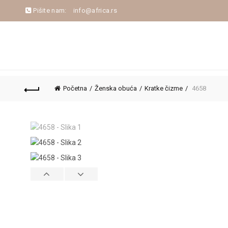
Pišite nam:
info@africa.rs
NASLOVNA
NOVA KOLEKCIJA
JESEN/ZIM
Početna
Ženska obuća
Kratke čizme
4658