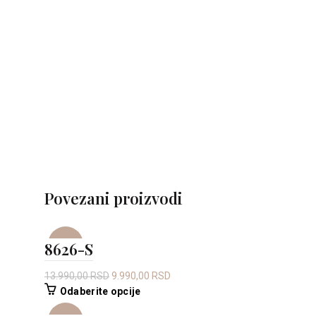
Povezani proizvodi
8626-S
-29%
Originalna
Trenutna
13.990,00
RSD
9.990,00
RSD
cena
Ovaj
cena
Odaberite opcije
je
proizvod
je: