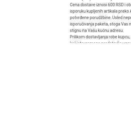
Cena dostave iznosi 600 RSD i ob
isporuku kupljenih artikala preko
potvrđene porudžbine. Usled nepr
isporučivanja paketa, stoga Vas 
stignu na Vašu kućnu adresu.
Prilikom dostavljanja robe kupcu
koji istovremeno predstavlja ugo
Šifra proizvoda:
11717
Kategorije:
Kratke čizme
,
Žens
Oznake:
filc
,
guma
,
JZ22
,
krem
označeno na pakovanju
,
prirod
Share