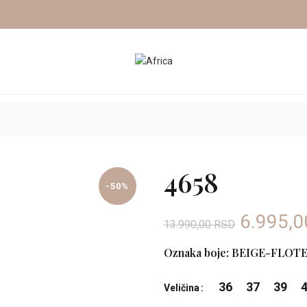
A OUTLET
SNIŽENJE 50%
PROLEĆE/LETO OUTLET
4658
-50%
Origina
6.995,
13.990,00
RSD
cena
Oznaka boje: BEIGE-FLOT
je
36
37
39
Veličina