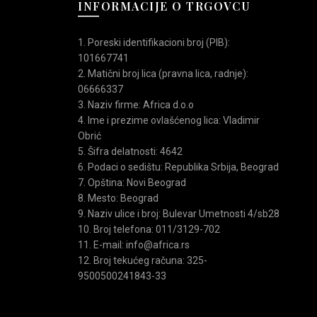
INFORMACIJE O TRGOVCU
1. Poreski identifikacioni broj (PIB):
101667741
2. Matični broj lica (pravna lica, radnje):
06666337
3. Naziv firme: Africa d.o.o
4. Ime i prezime ovlašćenog lica: Vladimir
sandale
Obrić
5. Šifra delatnosti: 4642
pročitajte o
uslovima kupovine
.
6. Podaci o sedištu: Republika Srbija, Beograd
7. Opština: Novi Beograd
8. Mesto: Beograd
9. Naziv ulice i broj: Bulevar Umetnosti 4/sb28
10. Broj telefona: 011/3129-702
11. E-mail: info@africa.rs
12. Broj tekućeg računa: 325-
9500500241843-33
buća
lepljena
,
obuća za suvo vreme
,
Outlet
,