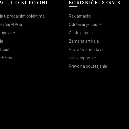
CIJE O KUPOVINI
KORISNIČKI SERVIS
Kolekcija:
PL24
Gornjište:
prirodna koža
ja u prodajnim objektima
Reklamacije
Postava:
prirodna koža
vraćaj PDV-a
Održavanje obuće
Tabanica:
prirodna koža
Đon:
pu
 kupovine
Česta pitanja
Tip pete:
Puna peta
ja
Zamena artikala
Zemlja porekla:
srbija
atnosti
Povraćaj sredstava
Vrsta proizvoda:
ženske 
lačićima
Uslovi isporuke
Pravo na odustajanje
Pre nego što izvršite porudžbinu 
ISPORUKA I DOSTAVA
Šifra proizvoda:
16949
Kategorije:
Sandale
,
Ženska o
Oznake:
Krem
,
krema za kožu
,