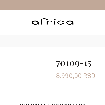
A OUTLET
SNIŽENJE 50%
PROLEĆE/LETO OUTLET
70109-15
8.990,00
RSD
Oznaka boje: BEŽ
40
41
Veličina