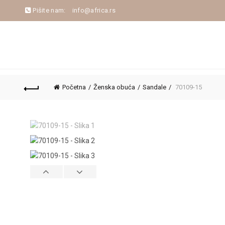
Pišite nam:
info@africa.rs
NASLOVNA
NOVA KOLEKCIJA
JESEN/ZIM
Početna
Ženska obuća
Sandale
70109-15