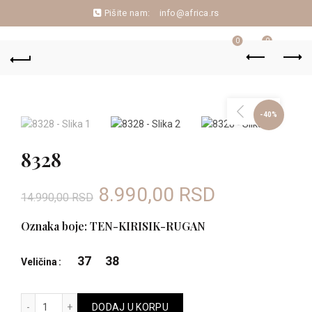
Pišite nam:
info@africa.rs
0
0
-40%
8328
Originalna
Trenutna
8.990,00
RSD
14.990,00
RSD
cena
cena
Oznaka boje: TEN-KIRISIK-RUGAN
je
je:
37
38
Veličina
bila:
8.990,00 R
8328 količina
DODAJ U KORPU