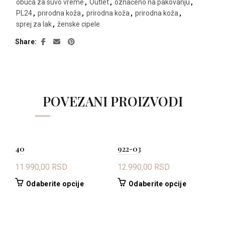
obuća za suvo vreme
,
Outlet
,
označeno na pakovanju
,
PL24
,
prirodna koža
,
prirodna koža
,
prirodna koža
,
sprej za lak
,
ženske cipele
Share
POVEZANI PROIZVODI
40
922-03
4
11.990,00
RSD
12.990,00
RSD
1
Ovaj
Ovaj
Odaberite opcije
Odaberite opcije
proizvod
proizvod
ima
ima
više
više