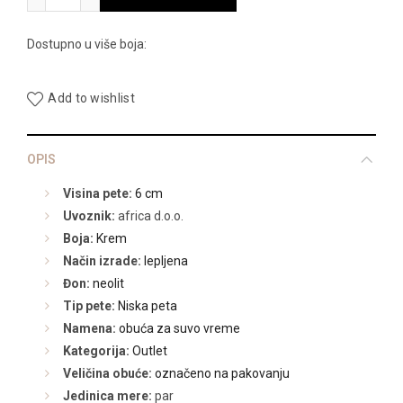
14.990,00 RSD.
Dostupno u više boja:
Add to wishlist
OPIS
Visina pete:
6 cm
Uvoznik:
africa d.o.o.
Boja:
Krem
Način izrade:
lepljena
Đon:
neolit
Tip pete:
Niska peta
Namena:
obuća za suvo vreme
Kategorija:
Outlet
Veličina obuće:
označeno na pakovanju
Jedinica mere:
par