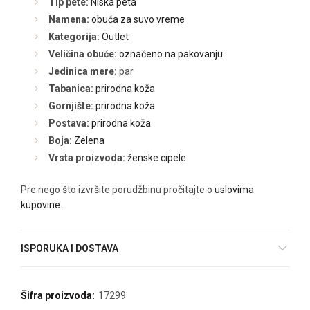
Tip pete:
Niska peta
Namena:
obuća za suvo vreme
Kategorija:
Outlet
Veličina obuće:
označeno na pakovanju
Jedinica mere:
par
Tabanica:
prirodna koža
Gornjište:
prirodna koža
Postava:
prirodna koža
Boja:
Zelena
Vrsta proizvoda:
ženske cipele
Pre nego što izvršite porudžbinu pročitajte o
uslovima
kupovine
.
ISPORUKA I DOSTAVA
Šifra proizvoda:
17299