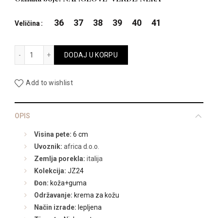
je
je:
36
37
38
39
40
41
Veličina
bila:
13.990,00
A5619 količina
DODAJ U KORPU
16.990,00 RSD.
Add to wishlist
OPIS
Visina pete:
6 cm
Uvoznik:
africa d.o.o.
Zemlja porekla:
italija
Kolekcija:
JZ24
Đon:
koža+guma
Održavanje:
krema za kožu
Način izrade:
lepljena