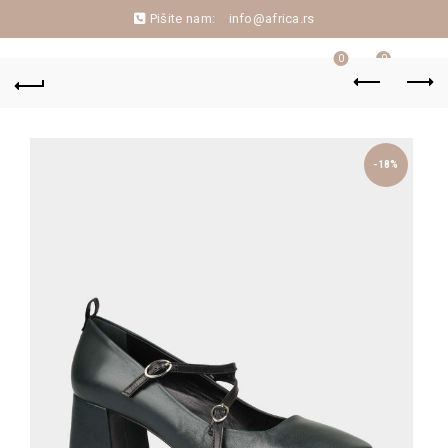
Pišite nam:
info@africa.rs
0
0
-18%