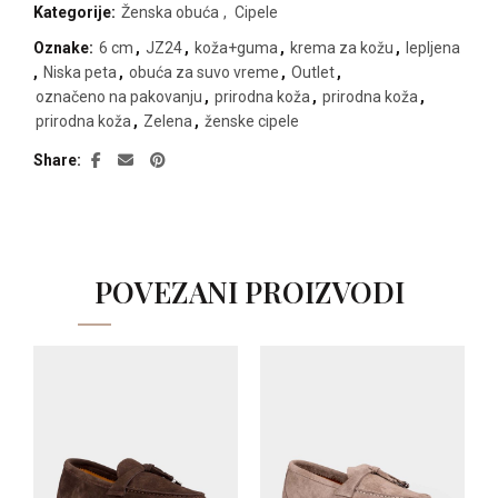
Kategorije:
Ženska obuća
,
Cipele
Oznake:
6 cm
,
JZ24
,
koža+guma
,
krema za kožu
,
lepljena
,
Niska peta
,
obuća za suvo vreme
,
Outlet
,
označeno na pakovanju
,
prirodna koža
,
prirodna koža
,
prirodna koža
,
Zelena
,
ženske cipele
Share
POVEZANI PROIZVODI