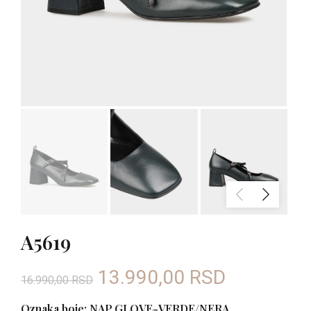
A5619
Originalna
Trenutna
13.990,00
RSD
16.990,00
RSD
cena
cena
Oznaka boje: NAP.GLOVE-VERDE/NERA