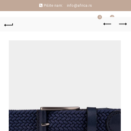
Pišite nam:
info@africa.rs
0
0