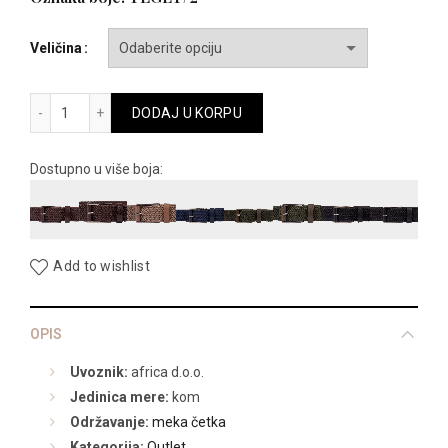
Veličina
PAMUČNI količina
DODAJ U KORPU
Dostupno u više boja:
Add to wishlist
OPIS
Uvoznik:
africa d.o.o.
Jedinica mere:
kom
Održavanje:
meka četka
Kategorija:
Outlet