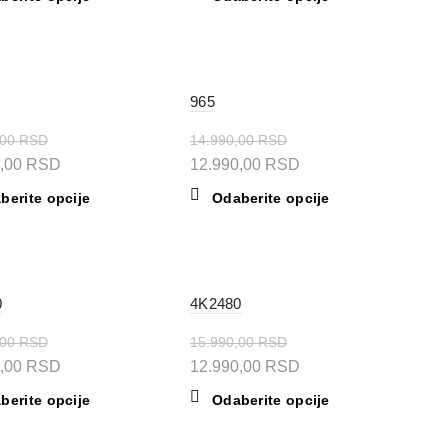
proizvoda.
je:
je
je:
stranici
proizvod
proizvod
proizvoda.
11.990,00 RSD.
bila:
11.990,00 RSD.
ima
ima
,00 RSD.
više
14.990,00 RSD.
više
varijanti.
varijanti.
-13%
965
Opcije
Opcije
mogu
mogu
,00
RSD
14.990,00
RSD
biti
biti
alna
Trenutna
Originalna
Trenutna
0,00
RSD
12.990,00
RSD
izabrane
izabrane
cena
cena
cena
na
na
Ovaj
Ovaj
berite opcije
Odaberite opcije
je:
je
je:
stranici
stranici
proizvod
proizvod
proizvoda.
proizvoda.
14.990,00 RSD.
bila:
12.990,00 RSD.
ima
ima
,00 RSD.
više
14.990,00 RSD.
više
varijanti.
varijanti.
-19%
0
4K2480
Opcije
Opcije
mogu
mogu
,00
RSD
15.990,00
RSD
biti
biti
alna
Trenutna
Originalna
Trenutna
0,00
RSD
12.990,00
RSD
izabrane
izabrane
cena
cena
cena
na
na
Ovaj
Ovaj
berite opcije
Odaberite opcije
je:
je
je:
stranici
stranici
proizvod
proizvod
proizvoda.
proizvoda.
12.990,00 RSD.
bila:
12.990,00 RSD.
ima
ima