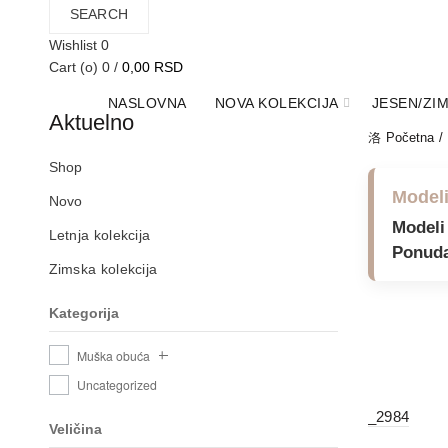
SEARCH
Wishlist
0
Cart (
o
)
0
/
0,00
RSD
NASLOVNA
NOVA KOLEKCIJA
JESEN/ZI
Aktuelno
Početna
Shop
Modeli
Novo
Modeli 
Letnja kolekcija
Ponuda
Zimska kolekcija
Kategorija
Muška obuća
Uncategorized
_2984
Veličina