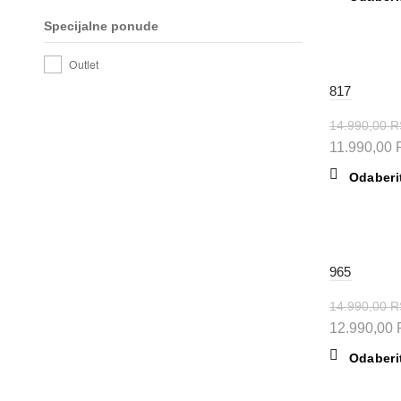
je
Specijalne ponude
bila:
18.990,00
Outlet
-20%
817
14.990,00
R
Originalna
11.990,00
cena
Odaberi
je
bila:
14.990,00
-13%
965
14.990,00
R
Originalna
12.990,00
cena
Odaberi
je
bila: