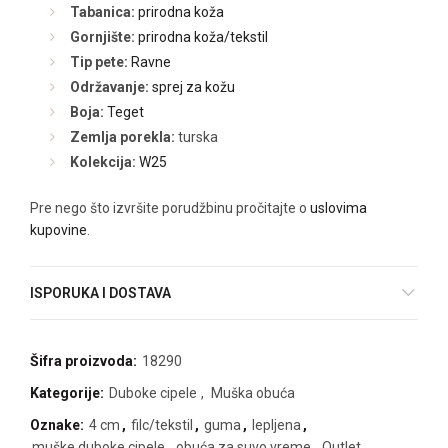
Tabanica:
prirodna koža
Gornjište:
prirodna koža/tekstil
Tip pete:
Ravne
Održavanje:
sprej za kožu
Boja:
Teget
Zemlja porekla:
turska
Kolekcija:
W25
Pre nego što izvršite porudžbinu pročitajte o
uslovima
kupovine
.
ISPORUKA I DOSTAVA
Šifra proizvoda:
18290
Kategorije:
Duboke cipele
,
Muška obuća
Oznake:
4 cm
,
filc/tekstil
,
guma
,
lepljena
,
muške duboke cipele
,
obuća za suvo vreme
,
Outlet
,