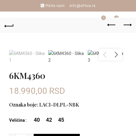
Pišite nam:
info@africa.rs
0
0
6KM4360
18.990,00
RSD
Oznaka boje: LACI-DLPL-NBK
40
42
45
Veličina