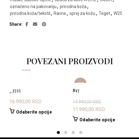
označeno na pakovanju
,
prirodna koža
,
prirodna koža/tekstil
,
Ravne
,
sprej za kožu
,
Teget
,
W25
Share
POVEZANI PROIZVODI
-20%
_3725
817
_
16.990,00
RSD
1
14.990,00
RSD
Originalna
Trenutna
11.990,00
RSD
Ovaj
Odaberite opcije
cena
cena
proizvod
Ovaj
Odaberite opcije
je
je:
ima
proizvod
bila:
11.990,00 RSD.
više
ima