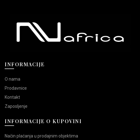
varijanti.
14.990,00 RSD.
više
Opcije
varijanti.
mogu
Opcije
biti
mogu
izabrane
biti
na
izabrane
stranici
na
proizvoda.
stranici
proizvoda.
INFORMACIJE
O nama
Prodavnice
Kontakt
Zaposljenje
INFORMACIJE O KUPOVINI
Način plaćanja u prodajnim objektima