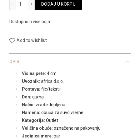
6KM4360 količina
DODAJ U KORPU
Dostupno u više boja:
Add to wishlist
OPIS
Visina pete:
4 cm
Uvoznik:
africa d.o.o.
Postava:
filc/tekstil
Đon:
guma
Način izrade:
lepljena
Namena:
obuća za suvo vreme
Kategorija:
Outlet
Veličina obuće:
označeno na pakovanju
Jedinica mere:
par