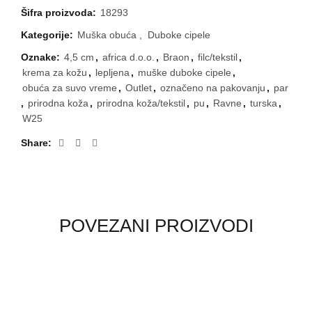
Šifra proizvoda:
18293
Kategorije:
Muška obuća
,
Duboke cipele
Oznake:
4,5 cm
,
africa d.o.o.
,
Braon
,
filc/tekstil
,
krema za kožu
,
lepljena
,
muške duboke cipele
,
obuća za suvo vreme
,
Outlet
,
označeno na pakovanju
,
par
,
prirodna koža
,
prirodna koža/tekstil
,
pu
,
Ravne
,
turska
,
W25
Share
POVEZANI PROIZVODI
-20%