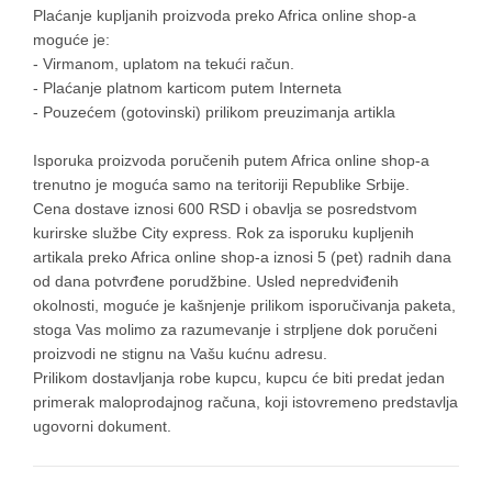
Plaćanje kupljanih proizvoda preko Africa online shop-a
moguće je:
- Virmanom, uplatom na tekući račun.
- Plaćanje platnom karticom putem Interneta
- Pouzećem (gotovinski) prilikom preuzimanja artikla
Isporuka proizvoda poručenih putem Africa online shop-a
trenutno je moguća samo na teritoriji Republike Srbije.
Cena dostave iznosi 600 RSD i obavlja se posredstvom
kurirske službe City express. Rok za isporuku kupljenih
artikala preko Africa online shop-a iznosi 5 (pet) radnih dana
od dana potvrđene porudžbine. Usled nepredviđenih
okolnosti, moguće je kašnjenje prilikom isporučivanja paketa,
stoga Vas molimo za razumevanje i strpljene dok poručeni
proizvodi ne stignu na Vašu kućnu adresu.
Prilikom dostavljanja robe kupcu, kupcu će biti predat jedan
primerak maloprodajnog računa, koji istovremeno predstavlja
ugovorni dokument.