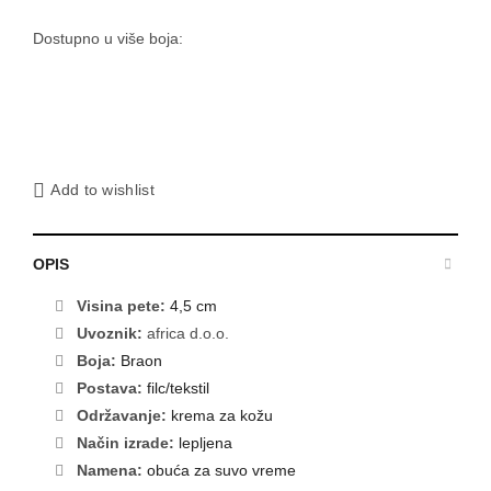
Dostupno u više boja:
Add to wishlist
OPIS
Visina pete:
4,5 cm
Uvoznik:
africa d.o.o.
Boja:
Braon
Postava:
filc/tekstil
Održavanje:
krema za kožu
Način izrade:
lepljena
Namena:
obuća za suvo vreme