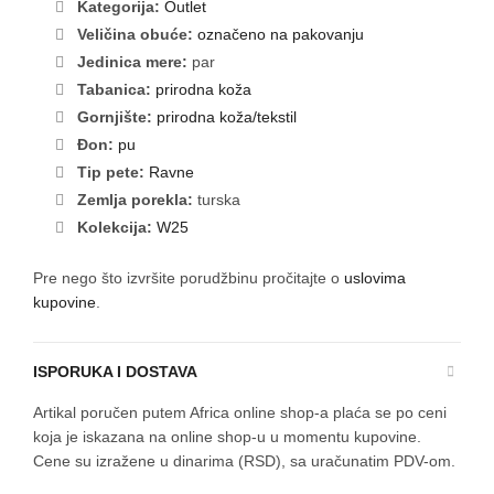
Kategorija:
Outlet
Veličina obuće:
označeno na pakovanju
Jedinica mere:
par
Tabanica:
prirodna koža
Gornjište:
prirodna koža/tekstil
Đon:
pu
Tip pete:
Ravne
Zemlja porekla:
turska
Kolekcija:
W25
Pre nego što izvršite porudžbinu pročitajte o
uslovima
kupovine
.
ISPORUKA I DOSTAVA
Artikal poručen putem Africa online shop-a plaća se po ceni
koja je iskazana na online shop-u u momentu kupovine.
Cene su izražene u dinarima (RSD), sa uračunatim PDV-om.