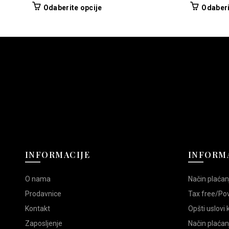
cena
cena
Ovaj
Odaberite opcije
Odaberi
je
je:
proizvod
bila:
13.990,00 RSD.
ima
16.990,00 RSD.
više
varijanti.
Opcije
mogu
biti
izabrane
na
stranici
proizvoda.
INFORMACIJE
INFORMA
O nama
Način plaćan
Prodavnice
Tax free/Po
Kontakt
Opšti uslovi
Zaposljenje
Način plaćan