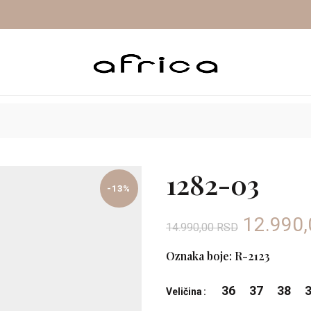
A OUTLET
SNIŽENJE 50%
PROLEĆE/LETO OUTLET
1282-03
-13%
Origina
12.990
14.990,00
RSD
cena
Oznaka boje: R-2123
je
36
37
38
Veličina