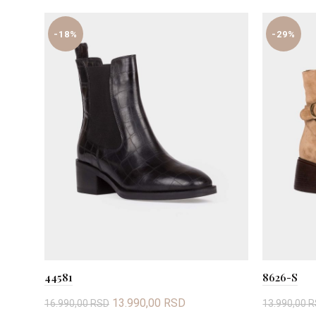
-18%
-29%
44581
8626-S
Originalna
Trenutna
13.990,00
RSD
16.990,00
RSD
13.990,00
R