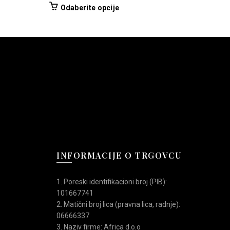
ena
Ovaj
Odaberite opcije
Od
proizvod
ka obuća
2.990,00 RSD.
ima
,
lepljena
,
meka četka+sprej
,
obuća za suvo vreme
,
više
,
prirodna koža
,
Ravne
,
W25
,
ženske kratke čizme
varijanti.
Opcije
mogu
biti
izabrane
na
stranici
proizvoda.
INFORMACIJE O TRGOVCU
1. Poreski identifikacioni broj (PIB):
101667741
2. Matični broj lica (pravna lica, radnje):
06666337
3. Naziv firme: Africa d.o.o