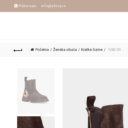
Pišite nam:
info@africa.rs
NASLOVNA
NOVA KOLEKCIJA
JESEN/ZIM
Početna
Ženska obuća
Kratke čizme
1282-03