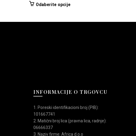
cena
cena
Ovaj
Odaberite opcije
Od
je
je:
proizvod
bila:
10.990,00 RSD.
ima
12.990,00 RSD.
više
varijanti.
Opcije
mogu
biti
izabrane
na
stranici
proizvoda.
INFORMACIJE O TRGOVCU
1. Poreski identifikacioni broj (PIB):
101667741
2. Matični broj lica (pravna lica, radnje):
06666337
3. Naziv firme: Africa d.o.o