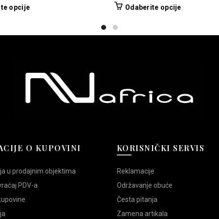
Ovaj
Ovaj
te opcije
Odaberite opcije
proizvod
proizvod
ima
ima
više
više
varijanti.
varijanti.
Opcije
Opcije
mogu
mogu
biti
biti
izabrane
izabrane
na
na
stranici
stranici
proizvoda.
proizvoda.
CIJE O KUPOVINI
KORISNIČKI SERVIS
ja u prodajnim objektima
Reklamacije
vraćaj PDV-a
Održavanje obuće
 kupovine
Česta pitanja
ja
Zamena artikala