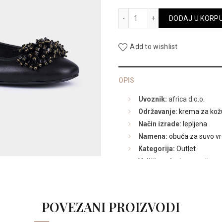
bila:
18121ZB količina
DODAJ U KORP
9.990,00
Add to wishlist
OPIS
Uvoznik:
africa d.o.o.
Održavanje:
krema za kož
Način izrade:
lepljena
Namena:
obuća za suvo v
Kategorija:
Outlet
Veličina obuće:
označeno 
Jedinica mere:
par
Kolekcija:
PL20
Gornjište:
prirodna koža
POVEZANI PROIZVODI
Postava:
prirodna koža