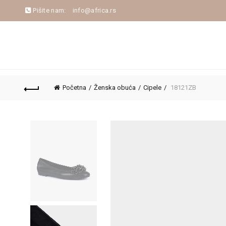
Pišite nam:
info@africa.rs
NASLOVNA
NOVA KOLEKCIJA
JESEN/ZIM
Početna
Ženska obuća
Cipele
18121ZB