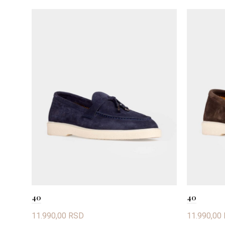
40
40
11.990,00
RSD
11.990,00