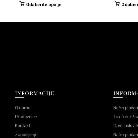
Ovaj
Odaberite opcije
Odaberi
proizvod
ima
više
varijanti.
Opcije
mogu
biti
izabrane
na
stranici
proizvoda.
INFORMACIJE
INFORMA
O nama
Način plaćan
Prodavnice
Tax free/Po
Kontakt
Opšti uslovi
Zaposljenje
Način plaćan