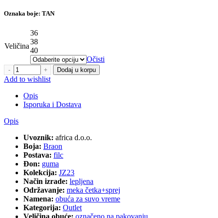
Oznaka boje: TAN
36
38
Veličina
40
Očisti
2005 količina
Dodaj u korpu
Add to wishlist
Opis
Isporuka i Dostava
Opis
Uvoznik:
africa d.o.o.
Boja:
Braon
Postava:
filc
Đon:
guma
Kolekcija:
JZ23
Način izrade:
lepljena
Održavanje:
meka četka+sprej
Namena:
obuća za suvo vreme
Kategorija:
Outlet
Veličina obuće:
označeno na pakovanju