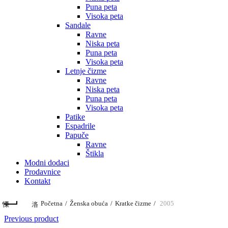
Puna peta
Visoka peta
Sandale
Ravne
Niska peta
Puna peta
Visoka peta
Letnje čizme
Ravne
Niska peta
Puna peta
Visoka peta
Patike
Espadrile
Papuče
Ravne
Štikla
Modni dodaci
Prodavnice
Kontakt
Početna
Ženska obuća
Kratke čizme
2005
Previous product