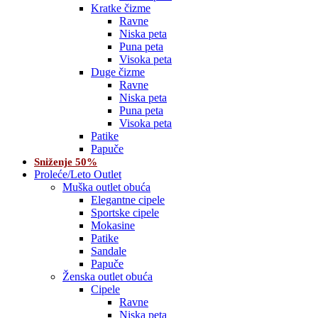
Kratke čizme
Ravne
Niska peta
Puna peta
Visoka peta
Duge čizme
Ravne
Niska peta
Puna peta
Visoka peta
Patike
Papuče
Sniženje 50%
Proleće/Leto Outlet
Muška outlet obuća
Elegantne cipele
Sportske cipele
Mokasine
Patike
Sandale
Papuče
Ženska outlet obuća
Cipele
Ravne
Niska peta