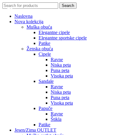
Search for:
Search
-50%
-24%
-18%
-18%
-24%
-29%
-24%
Naslovna
Nova kolekcija
Muška obuća
Elegantne cipele
Elegantne sportske cipele
Patike
Ženska obuća
Cipele
Ravne
Niska peta
Puna peta
Visoka peta
Sandale
Ravne
Niska peta
Puna peta
Visoka peta
Papuče
Ravne
Štikla
Patike
Jesen/Zima OUTLET