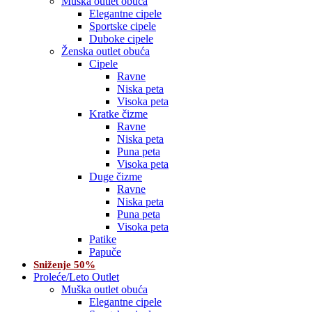
Muška outlet obuća
Elegantne cipele
Sportske cipele
Duboke cipele
Ženska outlet obuća
Cipele
Ravne
Niska peta
Visoka peta
Kratke čizme
Ravne
Niska peta
Puna peta
Visoka peta
Duge čizme
Ravne
Niska peta
Puna peta
Visoka peta
Patike
Papuče
Sniženje 50%
Proleće/Leto Outlet
Muška outlet obuća
Elegantne cipele