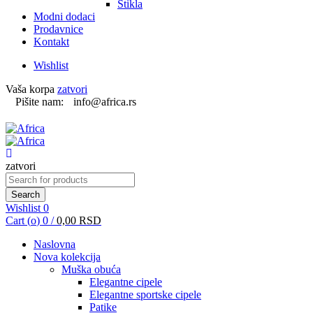
Štikla
Modni dodaci
Prodavnice
Kontakt
Wishlist
Vaša korpa
zatvori
Pišite nam:
info@africa.rs
zatvori
Search for:
Search
Wishlist
0
Cart (
o
)
0
/
0,00
RSD
Naslovna
Nova kolekcija
Muška obuća
Elegantne cipele
Elegantne sportske cipele
Patike