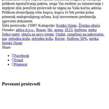
prilikom isporučivanja paketa, stoga Vas molimo za razumevanje i
strpljene dok poručeni proizvodi ne stignu na Vašu kućnu adresu.
Prilikom dostavljanja robe kupcu, kupcu će biti predat jedan
primerak maloprodajnog računa, koji istovremeno predstavlja
ugovorni dokument.
Šifra proizvoda:
15987
Kategorije:
Kratke čizme
,
Ženska obuća
Oznake:
africa d.o.o.
,
Braon
,
filc
,
guma
,
JZ23
,
lepljena
,
meka
četka+sprej
,
obuća za suvo vreme
,
Outlet
,
označeno na pakovanju
,
par
,
prirodna koža
,
prirodna koža
,
Ravne
,
Sniženo 50%
,
turska
,
ženske čizme
Share
Facebook
Email
Pinterest
Povezani proizvodi