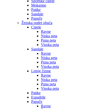
Sportske cipele
Mokasine
Patike
Sandale
Papuče
Ženska outlet obuća
Cipele
Ravne
Niska peta
Puna peta
Visoka peta
Sandale
Ravne
Niska peta
Puna peta
Visoka peta
Letnje čizme
Ravne
Niska peta
Puna peta
Visoka peta
Patike
Espadrile
Papuče
Ravne