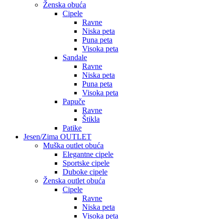
Ženska obuća
Cipele
Ravne
Niska peta
Puna peta
Visoka peta
Sandale
Ravne
Niska peta
Puna peta
Visoka peta
Papuče
Ravne
Štikla
Patike
Jesen/Zima OUTLET
Muška outlet obuća
Elegantne cipele
Sportske cipele
Duboke cipele
Ženska outlet obuća
Cipele
Ravne
Niska peta
Visoka peta