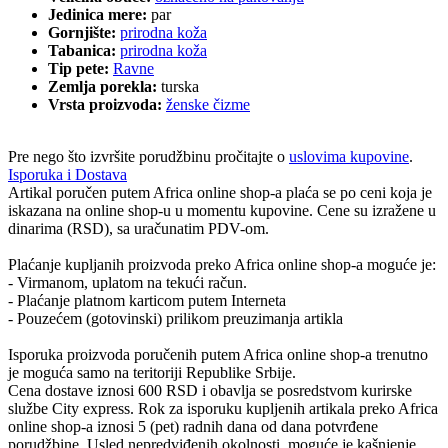
Jedinica mere:
par
Gornjište:
prirodna koža
Tabanica:
prirodna koža
Tip pete:
Ravne
Zemlja porekla:
turska
Vrsta proizvoda:
ženske čizme
Pre nego što izvršite porudžbinu pročitajte o
uslovima kupovine
.
Isporuka i Dostava
Artikal poručen putem Africa online shop-a plaća se po ceni koja je
iskazana na online shop-u u momentu kupovine. Cene su izražene u
dinarima (RSD), sa uračunatim PDV-om.
Plaćanje kupljanih proizvoda preko Africa online shop-a moguće je:
- Virmanom, uplatom na tekući račun.
- Plaćanje platnom karticom putem Interneta
- Pouzećem (gotovinski) prilikom preuzimanja artikla
Isporuka proizvoda poručenih putem Africa online shop-a trenutno
je moguća samo na teritoriji Republike Srbije.
Cena dostave iznosi 600 RSD i obavlja se posredstvom kurirske
službe City express. Rok za isporuku kupljenih artikala preko Africa
online shop-a iznosi 5 (pet) radnih dana od dana potvrđene
porudžbine. Usled nepredviđenih okolnosti, moguće je kašnjenje