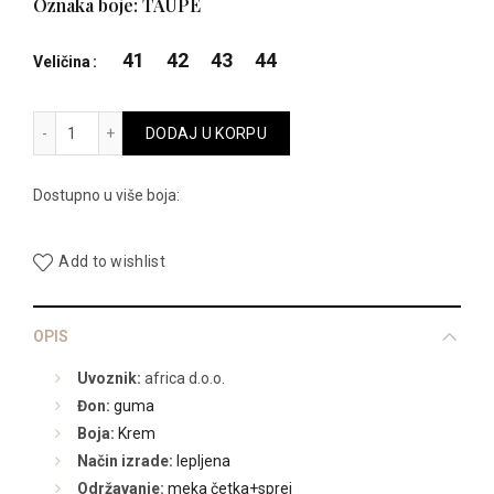
cena
cena
Oznaka boje: TAUPE
je
je:
41
42
43
44
Veličina
bila:
10.990,00
20399 količina
DODAJ U KORPU
14.990,00 RSD.
Dostupno u više boja:
Add to wishlist
OPIS
Uvoznik:
africa d.o.o.
Đon:
guma
Boja:
Krem
Način izrade:
lepljena
Održavanje:
meka četka+sprej