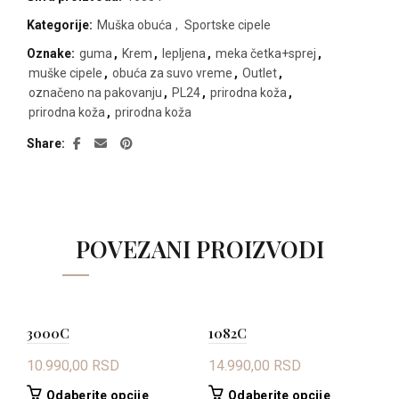
Kategorije:
Muška obuća
,
Sportske cipele
Oznake:
guma
,
Krem
,
lepljena
,
meka četka+sprej
,
muške cipele
,
obuća za suvo vreme
,
Outlet
,
označeno na pakovanju
,
PL24
,
prirodna koža
,
prirodna koža
,
prirodna koža
Share
POVEZANI PROIZVODI
3000C
1082C
3
10.990,00
RSD
14.990,00
RSD
1
Ovaj
Ovaj
Odaberite opcije
Odaberite opcije