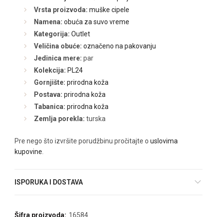
Vrsta proizvoda:
muške cipele
Namena:
obuća za suvo vreme
Kategorija:
Outlet
Veličina obuće:
označeno na pakovanju
Jedinica mere:
par
Kolekcija:
PL24
Gornjište:
prirodna koža
Postava:
prirodna koža
Tabanica:
prirodna koža
Zemlja porekla:
turska
Pre nego što izvršite porudžbinu pročitajte o
uslovima
kupovine
.
ISPORUKA I DOSTAVA
Šifra proizvoda:
16584