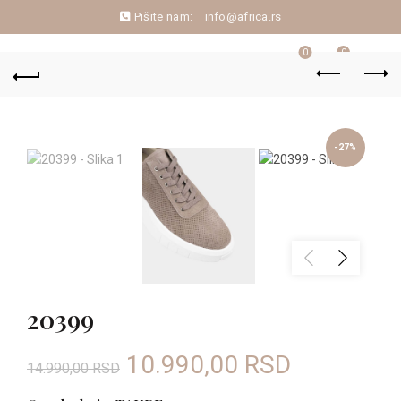
Pišite nam:
info@africa.rs
0
0
-27%
20399
Originalna
Trenutna
10.990,00
RSD
14.990,00
RSD