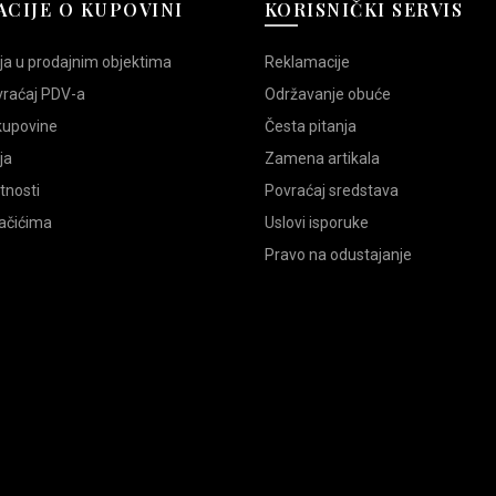
CIJE O KUPOVINI
KORISNIČKI SERVIS
Jedinica mere:
par
Kolekcija:
PL24
ja u prodajnim objektima
Reklamacije
Gornjište:
prirodna koža
vraćaj PDV-a
Održavanje obuće
Postava:
prirodna koža
Tabanica:
prirodna koža
 kupovine
Česta pitanja
Boja:
Teget
ja
Zamena artikala
Zemlja porekla:
turska
atnosti
Povraćaj sredstava
lačićima
Uslovi isporuke
Pre nego što izvršite porudžbinu 
Pravo na odustajanje
ISPORUKA I DOSTAVA
Šifra proizvoda:
16841
Kategorije:
Muška obuća
,
Spor
Oznake:
guma
,
lepljena
,
meka 
označeno na pakovanju
,
PL24
,