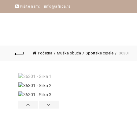
Pišite nam:
info@africa.rs
NASLOVNA
NOVA KOLEKCIJA
JESEN/ZIM
Početna
Muška obuća
Sportske cipele
36301