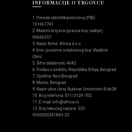
INFORMACIJE O TRGOVCU
1. Poreski identifikacioni broj (PIB):
101667741
2. Matični broj lica (pravna lica, radnje):
06666337
3. Naziv firme: Africa d.o.o
4. Ime i prezime ovlašćenog lica: Vladimir
Obrić
pročitajte o
uslovima kupovine
.
5. Šifra delatnosti: 4642
6. Podaci o sedištu: Republika Srbija, Beograd
7. Opština: Novi Beograd
8. Mesto: Beograd
9. Naziv ulice i broj: Bulevar Umetnosti 4/sb28
10. Broj telefona: 011/3129-702
11. E-mail: info@africa.rs
12. Broj tekućeg računa: 325-
tske cipele
9500500241843-33
četka+sprej
,
muške cipele
,
obuća za suvo vreme
,
Outlet
,
prirodna koža
,
prirodna koža
,
prirodna koža
,
Teget