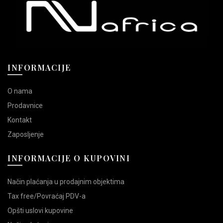
biti
biti
izabrane
izabrane
na
na
stranici
stranici
proizvoda.
proizvoda.
INFORMACIJE
O nama
Prodavnice
Kontakt
Zaposljenje
INFORMACIJE O KUPOVINI
Način plaćanja u prodajnim objektima
Tax free/Povraćaj PDV-a
Opšti uslovi kupovine