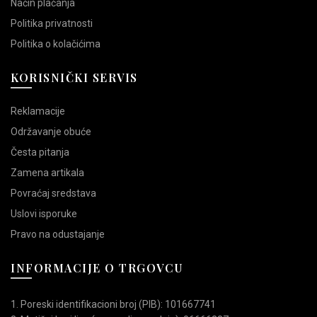
Način plaćanja
Politika privatnosti
Politika o kolačićima
KORISNIČKI SERVIS
Reklamacije
Održavanje obuće
Česta pitanja
Zamena artikala
Povraćaj sredstava
Uslovi isporuke
Pravo na odustajanje
INFORMACIJE O TRGOVCU
1. Poreski identifikacioni broj (PIB): 101667741