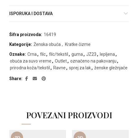
ISPORUKA I DOSTAVA
Šifra proizvoda:
16419
Kategorije:
Ženska obuća
,
Kratke čizme
Oznake:
Crna
,
filc
,
filc/tekstil
,
guma
,
JZ23
,
lepljena
,
obuća za suvo vreme
,
Outlet
,
označeno na pakovanju
,
prirodna koža/tekstil
,
Ravne
,
sprej za lak
,
ženske gležnjače
Share
POVEZANI PROIZVODI
-29%
-24%