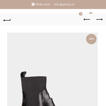
Pišite nam:
info@africa.rs
0
0
-33%