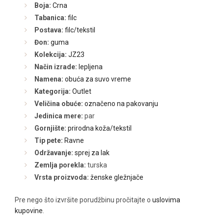
Boja:
Crna
Tabanica:
filc
Postava:
filc/tekstil
Đon:
guma
Kolekcija:
JZ23
Način izrade:
lepljena
Namena:
obuća za suvo vreme
Kategorija:
Outlet
Veličina obuće:
označeno na pakovanju
Jedinica mere:
par
Gornjište:
prirodna koža/tekstil
Tip pete:
Ravne
Održavanje:
sprej za lak
Zemlja porekla:
turska
Vrsta proizvoda:
ženske gležnjače
Pre nego što izvršite porudžbinu pročitajte o
uslovima
kupovine
.