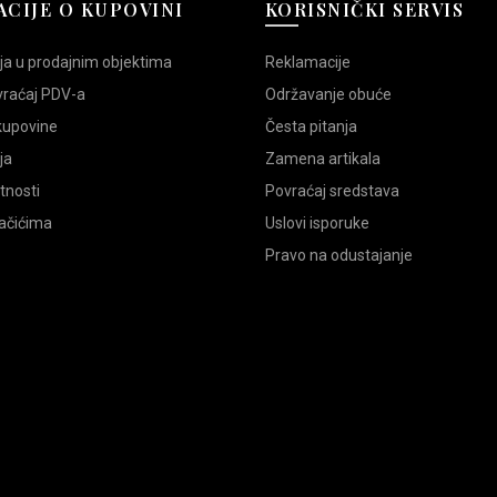
Đon:
pu
CIJE O KUPOVINI
KORISNIČKI SERVIS
Tip pete:
Ravne
Zemlja porekla:
srbija
ja u prodajnim objektima
Reklamacije
Vrsta proizvoda:
ženske 
vraćaj PDV-a
Održavanje obuće
 kupovine
Česta pitanja
Pre nego što izvršite porudžbinu 
ja
Zamena artikala
atnosti
Povraćaj sredstava
ISPORUKA I DOSTAVA
lačićima
Uslovi isporuke
Pravo na odustajanje
Šifra proizvoda:
18028
Kategorije:
Papuče
,
Ženska ob
Oznake:
/
,
Crna
,
lepljena
,
obuć
PL25
,
prirodna koža
,
prirodna k
Share