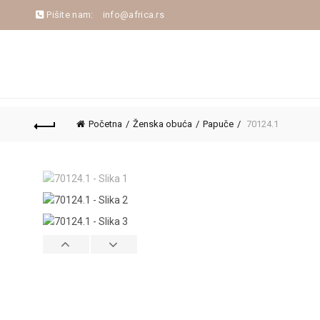
Pišite nam:
info@africa.rs
NASLOVNA
NOVA KOLEKCIJA
JESEN/ZIM
Početna
Ženska obuća
Papuče
70124.1