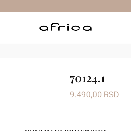
A OUTLET
SNIŽENJE 50%
PROLEĆE/LETO OUTLET
70124.1
9.490,00
RSD
Oznaka boje: CRNA
37
38
Veličina