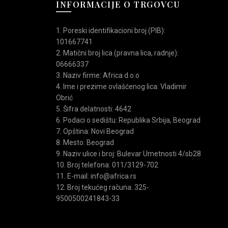
INFORMACIJE O TRGOVCU
1. Poreski identifikacioni broj (PIB):
papuče
101667741
2. Matični broj lica (pravna lica, radnje):
pročitajte o
uslovima kupovine
.
06666337
3. Naziv firme: Africa d.o.o
4. Ime i prezime ovlašćenog lica: Vladimir
Obrić
5. Šifra delatnosti: 4642
6. Podaci o sedištu: Republika Srbija, Beograd
7. Opština: Novi Beograd
8. Mesto: Beograd
uća
9. Naziv ulice i broj: Bulevar Umetnosti 4/sb28
a za suvo vreme
,
Outlet
,
označeno na pakovanju
,
pasito
,
10. Broj telefona: 011/3129-702
oža
,
pu
,
Ravne
,
ženske papuče
11. E-mail: info@africa.rs
12. Broj tekućeg računa: 325-
9500500241843-33