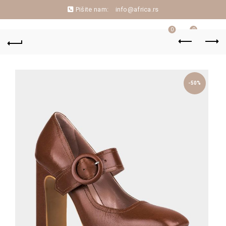
Pišite nam:
info@africa.rs
0
0
-50%