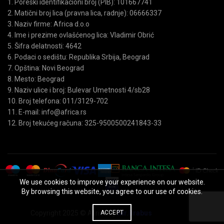
1. Poreski identifikacioni broj (PIB): 101667741
2. Matični broj lica (pravna lica, radnje): 06666337
3. Naziv firme: Africa d.o.o
4. Ime i prezime ovlašćenog lica: Vladimir Obrić
5. Šifra delatnosti: 4642
6. Podaci o sedištu: Republika Srbija, Beograd
7. Opština: Novi Beograd
8. Mesto: Beograd
9. Naziv ulice i broj: Bulevar Umetnosti 4/sb28
10. Broj telefona: 011/3129-702
11. E-mail: info@africa.rs
12. Broj tekućeg računa: 325-9500500241843-33
We use cookies to improve your experience on our website.
By browsing this website, you agree to our use of cookies.
Copyright 2025 © Africa by
Mr.Brabus
ACCEPT