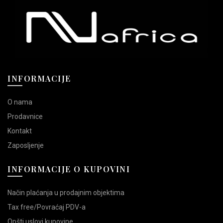
biti
biti
izabrane
izabrane
na
na
stranici
stranici
proizvoda.
proizvoda.
INFORMACIJE
O nama
Prodavnice
Kontakt
Zaposljenje
INFORMACIJE O KUPOVINI
Način plaćanja u prodajnim objektima
Tax free/Povraćaj PDV-a
Opšti uslovi kupovine