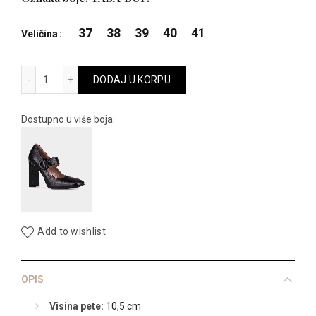
je
je:
37
38
39
40
41
Veličina
bila:
5.995,00 R
7680 količina
DODAJ U KORPU
11.990,00 RSD.
Dostupno u više boja:
Add to wishlist
OPIS
Visina pete:
10,5 cm