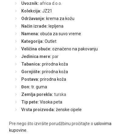
Uvoznik:
africa d.o.o.
Kolekcija:
JZ21
Održavanje:
krema za kožu
Način izrade:
lepljena
Namena:
obuća za suvo vreme
Kategorija:
Outlet
Veličina obuće:
označeno na pakovanju
Jedinica mere:
par
Tabanica:
prirodna koža
Gornjište:
prirodna koža
Postava:
prirodna koža
Đon:
tr. guma
Zemlja porekla:
turska
Tip pete:
Visoka peta
Vrsta proizvoda:
ženske cipele
Pre nego što izvršite porudžbinu pročitajte o
uslovima
kupovine
.